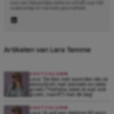
voor een fatsoenlijke selfie en schrijft over het
ouderschap en mentale gezondheid.
Artikelen van Lara Temme
GASTCOLUMN
Lara: ‘De lijst met woorden die ze
associëren met piemels en seks
groeit (“Hahaha, weet je wat ook
groeit, mam?!”) met de dag’
GASTCOLUMN
Lara: ‘Ik gaf een dakloze 50 euro