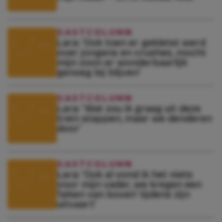
GASTCOLUMN
Lara: ‘Ook toen er gekletst werd
over jongens en crushes, mocht
mijn zoon er wonderbaarlijk
genoeg bij blijven’
GASTCOLUMN
Lara: ‘Wat zou ik graag uit deze
trein stappen, maar we denderen
door’
GASTCOLUMN
Lara: ‘Ook al vond ik het niets
voor mijn vader, we kregen een
’teken van boven’ tijdens zijn
uitvaart’