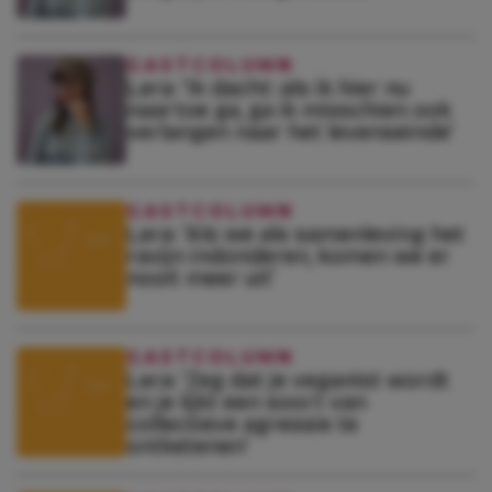
GASTCOLUMN
Lara: ‘Ik dacht: als ik hier nu
naartoe ga, ga ik misschien ook
verlangen naar het levenseinde’
GASTCOLUMN
Lara: ‘Als we als samenleving het
ravijn indonderen, komen we er
nooit meer uit’
GASTCOLUMN
Lara: ‘Zeg dat je veganist wordt
en je lijkt een soort van
collectieve agressie te
ontketenen’