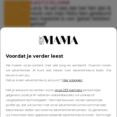
GASTCOLUMN
Lara: ‘Ik wil niet dat het feit dat ik
nooit van mijn fiets ben gesleurd
een kwestie is van ‘geluk hebben
gehad”
GASTCOLUMN
Lara: “Misschien moet je ook je
armen trainen, mam’, zei mijn
dochter. De hint was duidelijk’
Voordat je verder leest
We maken onze content met veel zorg en aandacht. Daarom tonen
we advertenties. Je kunt ook kiezen voor advertentievrij lezen. Die
GASTCOLUMN
keuze is aan jou.
Lara: ‘Op de eerste vakantiedag
Heb je al een advertentievrij account?
Hier inloggen
werden we geteisterd door een
stroomstoring’
Met je akkoord verwerken wij en
onze 233 partners
persoonlijke
gegevens (zoals je IP-adres en websitebezoek) via cookies of
vergelijkbare technologieën. Hiermee bouwen we een persoonlijk
profiel op, dat we samen met onze advertentieruimte commercieel
GASTCOLUMN
beschikbaar stellen aan externe advertentienetwerken. Zo genereren
Lara: ‘Een luxe huisje? Kapot
wij inkomsten door gepersonaliseerde advertenties te tonen. Sommige