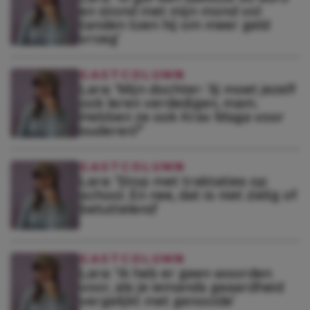
en stond met mijn mond vol
tanden toen hij om meer geld
vroeg’
GASTCOLUMN
Lara: ‘Mijn dochter: ‘Jij moet jezelf
ook leren verdedigen, mam.
Hebben ze ook Krav Maga voor
ouderen?”
GASTCOLUMN
Lara: ‘Stop met traktaties op
school. En nee, dat is niet zielig of
betuttelend’
GASTCOLUMN
Lara: ‘Ik heb er geen woorden
voor, als je iemands geaardheid
vergelijkt met genocide’