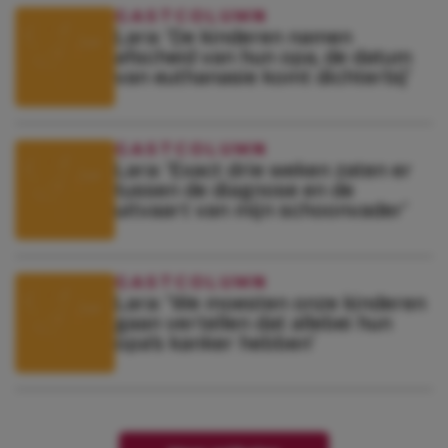
GASTCOLUMN
Lara: ‘De kinderen namen
afscheid van hun opa, de datum
van euthanasie komt dichterbij’
GASTCOLUMN
Lara: ‘Exact drie weken zaten er
tussen de diagnose en de
uitvaart van mijn schoonvader’
GASTCOLUMN
Lara: ‘We moesten onze kinderen
gaan vertellen dat allebei hun
opa’s kanker hebben’