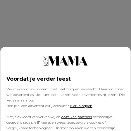
Voordat je verder leest
We maken onze content met veel zorg en aandacht. Daarom tonen
we advertenties. Je kunt ook kiezen voor advertentievrij lezen. Die
keuze is aan jou.
Heb je al een advertentievrij account?
Hier inloggen
Met je akkoord verwerken wij en
onze 233 partners
persoonlijke
gegevens (zoals je IP-adres en websitebezoek) via cookies of
vergelijkbare technologieën. Hiermee bouwen we een persoonlijk