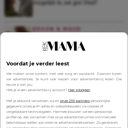
mogelijk is, we got this!!’
EDSON & MAUD
Edson & Maud: ‘Ik verwachtte dat
ik je dit jaar weer met extra
glitter, slingers en kerstmuziek
uit je ‘brompot-modus’ moest
trekken’
Voordat je verder leest
EDSON & MAUD
We maken onze content met veel zorg en aandacht. Daarom tonen
Edson & Maud: ‘Zoals je hoort, ik
we advertenties. Je kunt ook kiezen voor advertentievrij lezen. Die
maak me alweer zorgen’
keuze is aan jou.
Heb je al een advertentievrij account?
Hier inloggen
Met je akkoord verwerken wij en
onze 233 partners
persoonlijke
gegevens (zoals je IP-adres en websitebezoek) via cookies of
EDSON & MAUD
vergelijkbare technologieën. Hiermee bouwen we een persoonlijk
Edson & Maud: ‘Dit is geen truc
profiel op, dat we samen met onze advertentieruimte commercieel
om je het bed in te krijgen,
beschikbaar stellen aan externe advertentienetwerken. Zo genereren
beloofd’
wij inkomsten door gepersonaliseerde advertenties te tonen. Sommige