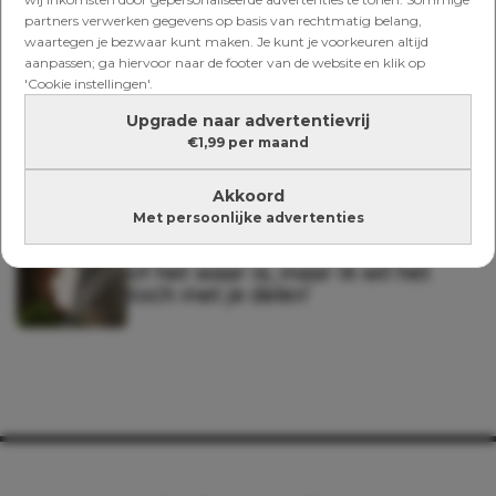
partners verwerken gegevens op basis van rechtmatig belang,
waartegen je bezwaar kunt maken. Je kunt je voorkeuren altijd
aanpassen; ga hiervoor naar de footer van de website en klik op
EDSON & MAUD
'Cookie instellingen'.
Edson & Maud: ‘Zie je ook wat
Upgrade naar advertentievrij
deze rolverdeling met onze
€1,99 per maand
relatie doet?’
Akkoord
Met persoonlijke advertenties
EDSON & MAUD
Edson & Maud: ‘Ik weet niet zeker
of het waar is, maar ik wil het
toch met je delen’