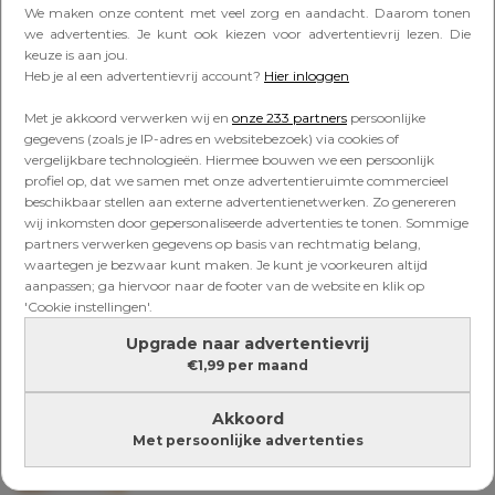
ontdekken
We maken onze content met veel zorg en aandacht. Daarom tonen
we advertenties. Je kunt ook kiezen voor advertentievrij lezen. Die
keuze is aan jou.
Heb je al een advertentievrij account?
Hier inloggen
LIFESTYLE
Doe mee aan de Kek Mama
Met je akkoord verwerken wij en
onze 233 partners
persoonlijke
boodschappen-enquête en win
gegevens (zoals je IP-adres en websitebezoek) via cookies of
een verrassingspakket
vergelijkbare technologieën. Hiermee bouwen we een persoonlijk
profiel op, dat we samen met onze advertentieruimte commercieel
beschikbaar stellen aan externe advertentienetwerken. Zo genereren
wij inkomsten door gepersonaliseerde advertenties te tonen. Sommige
FAVORITES
partners verwerken gegevens op basis van rechtmatig belang,
Met deze 5 gouden tips laat je je
waartegen je bezwaar kunt maken. Je kunt je voorkeuren altijd
moeilijke eter (onbewust) van
aanpassen; ga hiervoor naar de footer van de website en klik op
groente genieten
'Cookie instellingen'.
Upgrade naar advertentievrij
€1,99 per maand
OPVOEDEN
Deze TikTok-hack laat zelfs de
Akkoord
meest kieskeurige kinderen
Met persoonlijke advertenties
groente eten