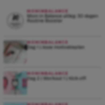
MOMINBALANCE
Mom in Balance uitleg: 30 dagen
Routine Booster
MOMINBALANCE
Dag 1 | Jouw motivatieplan
MOMINBALANCE
Dag 2 | Workout 1 | Kick-off
MOMINBALANCE