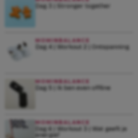
Dag 3 | Stronger together
MOMINBALANCE
Dag 4 | Workout 2 | Ontspanning
MOMINBALANCE
Dag 5 | Ik ben even offline
MOMINBALANCE
Dag 6 | Workout 3 | Wat geeft je
energie?