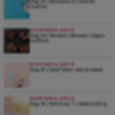
Dag 13 | Workout 6 | Sterke
routine
MOMINBALANCE
Dag 14 | Recept | Bessen-vijgen
muffins
MOMINBALANCE
Dag 15 | Geef kleur aan je week
MOMINBALANCE
Dag 16 | Workout 7 | Ademhaling