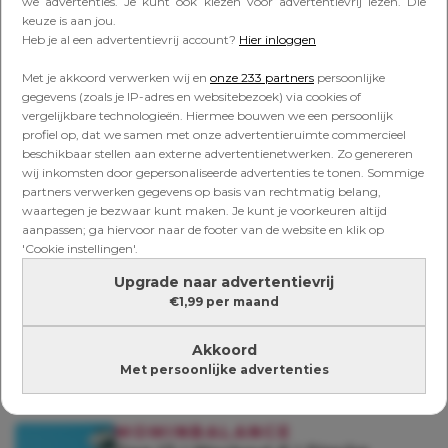
we advertenties. Je kunt ook kiezen voor advertentievrij lezen. Die
keuze is aan jou.
MOMINBALANCE
Heb je al een advertentievrij account?
Hier inloggen
Dag 10 | Recept | Green Healthy
Fat Breakfast
Met je akkoord verwerken wij en
onze 233 partners
persoonlijke
gegevens (zoals je IP-adres en websitebezoek) via cookies of
vergelijkbare technologieën. Hiermee bouwen we een persoonlijk
profiel op, dat we samen met onze advertentieruimte commercieel
beschikbaar stellen aan externe advertentienetwerken. Zo genereren
MOMINBALANCE
wij inkomsten door gepersonaliseerde advertenties te tonen. Sommige
Dag 11 | Workout 5 | Fysiek sterk
partners verwerken gegevens op basis van rechtmatig belang,
waartegen je bezwaar kunt maken. Je kunt je voorkeuren altijd
aanpassen; ga hiervoor naar de footer van de website en klik op
'Cookie instellingen'.
Upgrade naar advertentievrij
MOMINBALANCE
€1,99 per maand
Dag 12 | Motivatie om te sporten
Akkoord
Met persoonlijke advertenties
MOMINBALANCE