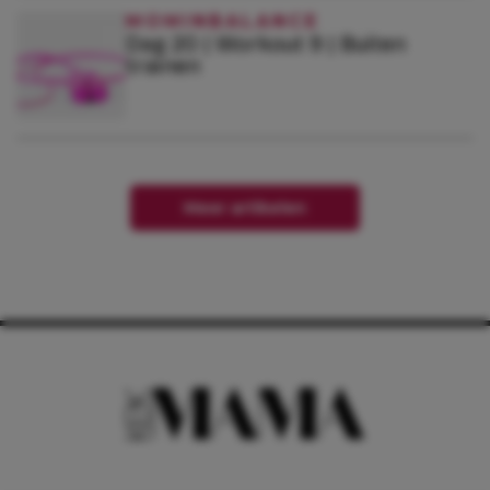
MOMINBALANCE
Dag 20 | Workout 9 | Buiten
trainen
Meer artikelen