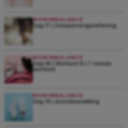
MOMINBALANCE
Dag 17 | Ontspanningsoefening
MOMINBALANCE
Dag 18 | Workout 8 | 7 minute
workout
MOMINBALANCE
Dag 19 | Avondwandeling