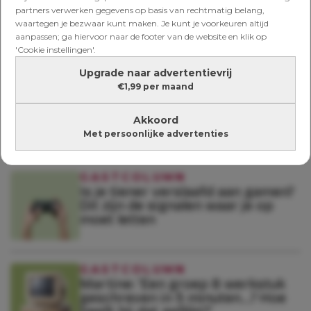
Ritme vinden na de vakantie: tips
partners verwerken gegevens op basis van rechtmatig belang,
van een expert voor een frisse
waartegen je bezwaar kunt maken. Je kunt je voorkeuren altijd
start
aanpassen; ga hiervoor naar de footer van de website en klik op
'Cookie instellingen'.
Upgrade naar advertentievrij
GASTCOLUMN
€1,99 per maand
Hoe oud moet mijn kind zijn voor
social media? Experts geven
Akkoord
antwoord
Met persoonlijke advertenties
GASTCOLUMN
Is je tiener verslaafd aan gamen?
Dit zijn de signalen waar je op
moet letten
GASTCOLUMN
Martine: ‘Een groep 8 werkstuk
geschreven in 5 minuten…? Hoe