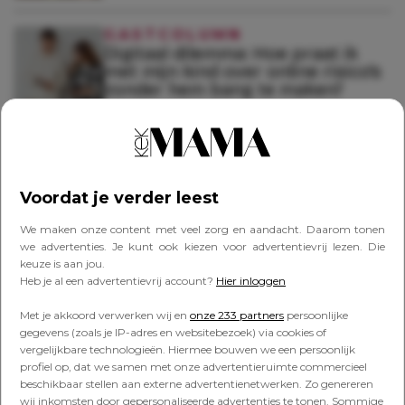
GASTCOLUMN
Digitaal dilemma: Hoe praat ik
met mijn kind over online risico’s
zonder hem bang te maken?
GASTCOLUMN
Digitaal dilemma: Hoe veilig zijn
horloges met GPS en/of
Voordat je verder leest
belfunctie eigenlijk?
We maken onze content met veel zorg en aandacht. Daarom tonen
we advertenties. Je kunt ook kiezen voor advertentievrij lezen. Die
keuze is aan jou.
GASTCOLUMN
Heb je al een advertentievrij account?
Hier inloggen
Digitaal dilemma: Hoe zorg ik dat
mijn zoon niet in de fuik van
Met je akkoord verwerken wij en
onze 233 partners
persoonlijke
schadelijke algoritmes belandt?
gegevens (zoals je IP-adres en websitebezoek) via cookies of
vergelijkbare technologieën. Hiermee bouwen we een persoonlijk
profiel op, dat we samen met onze advertentieruimte commercieel
beschikbaar stellen aan externe advertentienetwerken. Zo genereren
GASTCOLUMN
wij inkomsten door gepersonaliseerde advertenties te tonen. Sommige