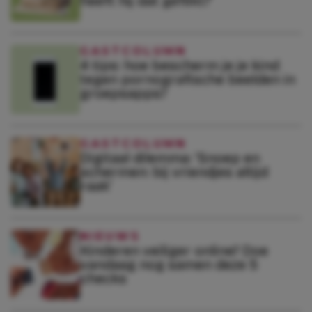
heeft hij dat geflikt?’
GASTCOLUMN
4 tips: hoe bescherm je je kind
tegen pornografische beelden in
groepsapps?
GASTCOLUMN
Digitaal dilemma: ‘Snoep en
schermen: bij vriendjes altijd
raak’
NIEUWS
Kinderen veiliger online? Doe
vandaag nog samen deze 5
checks