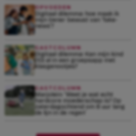
OPVOEDEN
Digitaal dilemma: hoe maak ik
mijn tiener bewust van ‘fake-
news’?
GASTCOLUMN
Digitaal dilemma: Kan mijn kind
(10) al in een groepsapp met
klasgenootjes?
GASTCOLUMN
Marjolein: ‘Weet je wat echt
hardcore moederschap is? Op
zaterdagochtend om 8 uur lang
de lijn in de regen’