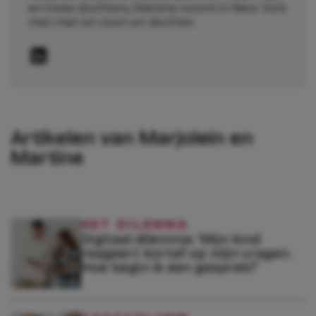
en twee dochters, Martine woont in New York
met man en zoon en dochter.
Artikelen van Marjolein en
Martine
HET DILEMMA
Digitaal dilemma: ‘Mijn kind
reageert kortaf op mijn vragen.
Hoe begin ik een gesprek?’