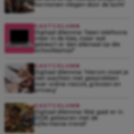
hormonen vliegen door de lucht’
GASTCOLUMN
Digitaal dilemma: ‘Geen telefoons
meer in de klas, maar wat
gebeurt er dan allemaal op die
schoollaptop?’
GASTCOLUMN
Digitaal dilemma: ‘Hierom moet je
niet wachten met gesprekken
over online risico’s, grenzen en
privacy’
GASTCOLUMN
Digitaal dilemma: Wat gaat er in
2026 gebeuren met de
cijfermeme-trend?