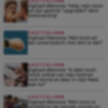
GASTCOLUMN
Digitaal dilemma: ‘Help, mijn zoon
wil zijn gezicht “upgraden” door
lookmaxxing’
GASTCOLUMN
Digitaal Dilemma: ‘Mijn kind wil
een smartwatch, hoe slim is dat?’
GASTCOLUMN
Digitaal dilemma: ‘Ik deel nooit
foto’s online van mijn kind en
toch stond ze daar in mijn feed,
wat nu?’
GASTCOLUMN
Digitaal dilemma: ‘Mijn zoon is
verliefd en de memes, emojis en