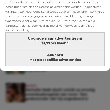
profiel op, dat we samen met onze advertentieruimte commercieel
beschikbaar stellen aan externe advertentienetwerken. Zo genereren
wij inkomsten door gepersonaliseerde advertenties te tonen. Sommige
Ook interessant voor jou
partners verwerken gegevens op basis van rechtmatig belang,
waartegen je bezwaar kunt maken. Je kunt je voorkeuren altijd
aanpassen; ga hiervoor naar de footer van de website en klik op
FAVORITES
'Cookie instellingen'.
Barbecueën zonder gedoe? Deze
alleskunner wil je deze zomer écht
Upgrade naar advertentievrij
hebben
€1,99 per maand
Akkoord
FASHION
Met persoonlijke advertenties
Matchende zwemkleding met je mini?
Deze collectie maakt mag niet ontbreken
in je koffer
BN'ERS
Michelle Walk deelt schrik na ernstig
zwembadongeluk van zoon: ‘Een
godswonder dat hij ongedeerd is’