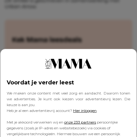
Dit artikel is geschreven in samenwerking met
Urban Arrow.
Kek Mama leesdeals
Lees Kek Mama nu met korting of luxe
cadeau
Voordat je verder leest
Ga voor me-time
We maken onze content met veel zorg en aandacht. Daarom tonen
we advertenties. Je kunt ook kiezen voor advertentievrij lezen. Die
keuze is aan jou.
Heb je al een advertentievrij account?
Hier inloggen
Delen
Met je akkoord verwerken wij en
onze 233 partners
persoonlijke
gegevens (zoals je IP-adres en websitebezoek) via cookies of
vergelijkbare technologieën. Hiermee bouwen we een persoonlijk
Delen