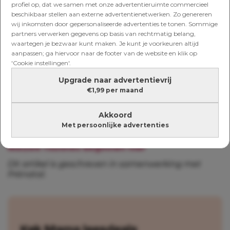
profiel op, dat we samen met onze advertentieruimte commercieel
beschikbaar stellen aan externe advertentienetwerken. Zo genereren
wij inkomsten door gepersonaliseerde advertenties te tonen. Sommige
partners verwerken gegevens op basis van rechtmatig belang,
waartegen je bezwaar kunt maken. Je kunt je voorkeuren altijd
aanpassen; ga hiervoor naar de footer van de website en klik op
'Cookie instellingen'.
Nieuwe routines beginnen hier
Upgrade naar advertentievrij
€1,99 per maand
Terug naar het ritme hoeft niet saai te zijn. Het zit
juist in die kleine dingen: samen eten, tasjes
Akkoord
inpakken, op pad gaan, thuiskomen en morgen
Met persoonlijke advertenties
weer opnieuw beginnen.
Nieuwe routines beginnen hier
Dit artikel is geschreven in samenwerking met
Prénatal.
Kek Mama leesdeals