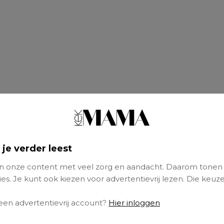
 je verder leest
 onze content met veel zorg en aandacht. Daarom tonen
es. Je kunt ook kiezen voor advertentievrij lezen. Die keuze
 een advertentievrij account?
Hier inloggen