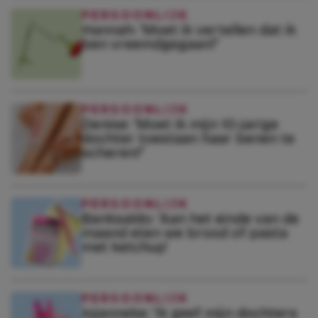
PERSOONLIJK
Hannah: ‘Moet ik vertellen dat ik
ben vreemdgegaan?’
PERSOONLIJK
Denise: ‘Moet ik mijn 10-jarige
dochter toestaan haar benen te
scheren?’
PERSOONLIJK
Banksaldo: ‘Aan het einde van de
maand eten we brood of pasta
met ketchup’
PERSOONLIJK
Jojanneke: ‘Ik geef mijn dochters