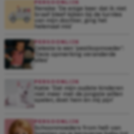
PERSOONLIJK
Renske: ‘De enige keer dat ik niet
braaf bleef kijken bij de turnles
van mijn dochter, ging het
helemaal mis’
PERSOONLIJK
Celeste is een ‘pestkopmoeder’:
‘Deze opmerking veranderde
alles’
PERSOONLIJK
Katie: ‘Dat mijn oudste kinderen
niet meer met de jongste willen
spelen, doet hem én mij pijn’
PERSOONLIJK
Schoonmoeders from hell: van
hoesten op je kersverse baby tot