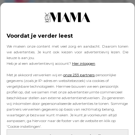
een Satisfyer voor hun zestiende
verjaardag’
PERSOONLIJK
Voordat je verder leest
Banksaldo: ‘We bestellen gerust
eens sushi, maar ik check dan wel
We maken onze content met veel zorg en aandacht. Daarom tonen
elke dag de rekening’
we advertenties. Je kunt ook kiezen voor advertentievrij lezen. Die
keuze is aan jou.
Heb je al een advertentievrij account?
Hier inloggen
PERSOONLIJK
Met je akkoord verwerken wij en
onze 233 partners
persoonlijke
Banksaldo: ‘Soms lijkt het geld
gegevens (zoals je IP-adres en websitebezoek) via cookies of
gewoon in rook op te gaan, waar
vergelijkbare technologieën. Hiermee bouwen we een persoonlijk
blijft het dan?’
profiel op, dat we samen met onze advertentieruimte commercieel
beschikbaar stellen aan externe advertentienetwerken. Zo genereren
wij inkomsten door gepersonaliseerde advertenties te tonen. Sommige
partners verwerken gegevens op basis van rechtmatig belang,
PERSOONLIJK
waartegen je bezwaar kunt maken. Je kunt je voorkeuren altijd
Banksaldo: ‘Aan het einde van de
aanpassen; ga hiervoor naar de footer van de website en klik op
maand schuif ik geld van spaar
'Cookie instellingen'.
naar betaal’