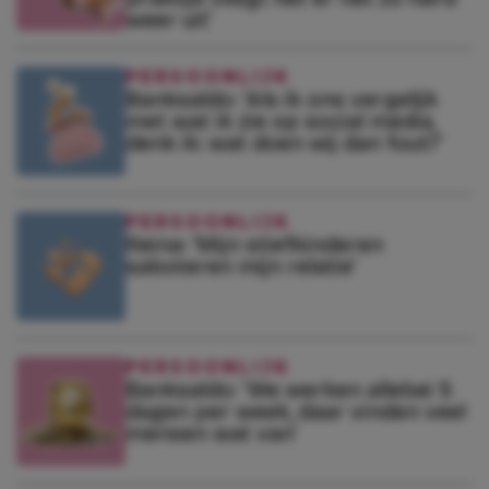
weer uit’
PERSOONLIJK
Banksaldo: ‘Als ik ons vergelijk
met wat ik zie op social media,
denk ik: wat doen wij dan fout?’
PERSOONLIJK
Reina: ‘Mijn stiefkinderen
saboteren mijn relatie’
PERSOONLIJK
Banksaldo: ‘We werken allebei 5
dagen per week, daar vinden veel
mensen wat van’