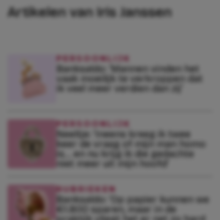
Artikelen van Iris Janssen
PERSOONLIJK
Banksaldo: ‘Mannen vinden het
vaak moeilijk te verkroppen dat
ik veel meer verdien dan zij’
PERSOONLIJK
Neeltje: ‘Ineens kreeg ik twee
keer de vraag of mijn man homo
is… en nu krijg ik die gedachte
niet meer uit mijn hoofd’
RUBRIEKEN
Banksaldo: ‘Op papier kunnen we
€1.800 sparen, maar in de
praktijk vliegt het er net zo hard