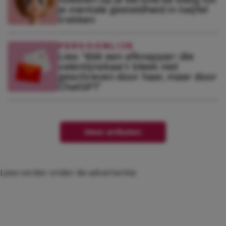
je mentale gesteldheid in twijfel
trekken
PERSOONLIJK
Lies: ‘Wát een afknapper: die
valentijnskaart bleek niet
geschreven door haar, maar door
ChatGPT’
Meer artikelen
Lees verder onder de advertentie