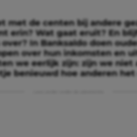
et met de centen bij andere ge
 erin? Wat gaat eruit? En blij
s over? In Banksaldo doen oude
open over hun inkomsten en ui
en we eerlijk zijn: zijn we niet
tje benieuwd hoe anderen het
Lees verder onder de advertentie