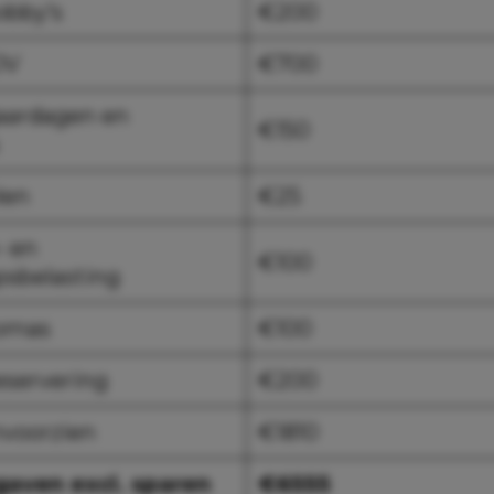
obby’s
€200
OV
€700
jaardagen en
€150
len
€25
 en
€100
psbelasting
omas
€100
eservering
€200
nvoorzien
€1810
gaven excl. sparen
€6555