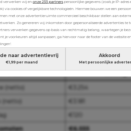
rd verwerken wij en
onze 233 partners
persoonlijke gegevens (zoals je IP-adres 
) via cookies of vergelijkbare technologieën. Hiermee bouwen we een persoonli
amen met onze advertentieruimte commercieel beschikbaar stellen aan extern
et banksaldo van Anne (45) en Dirk (46). Anne
etwerken. Zo genereren wij inkomsten door gepersonaliseerde advertenties te 
ek als leerkracht op een basisschool. Dirk is
ners verwerken gegevens op basis van rechtmatig belang, waartegen je be
 bij een Volkswagen-dealer. Samen hebben 
t je voorkeuren altijd aanpassen; ga hiervoor naar de footer van de website en
Finn, die fanatiek aan ijshockey doet. Ze wone
lingen'.
n trekken er in vrijwel iedere schoolvakantie
de naar advertentievrij
Akkoord
and.
€1,99 per maand
Met persoonlijke adverte
Post
Bedrag
e (netto)
€3.254
k (netto)
€3.181
lag
€120
komsten
€6.555