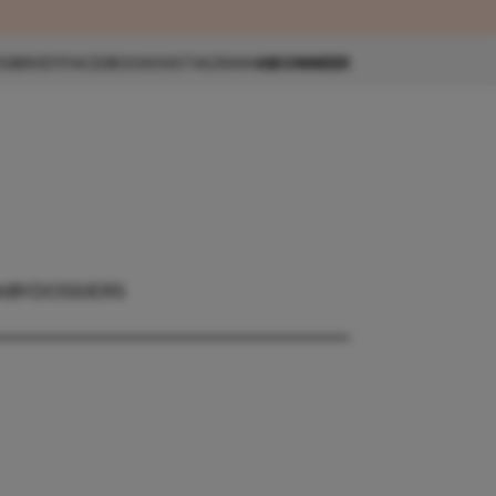
eau 🎁
SBRIEF
FACEBOOK
INSTAGRAM
ABONNEER
ABY
DOSSIERS