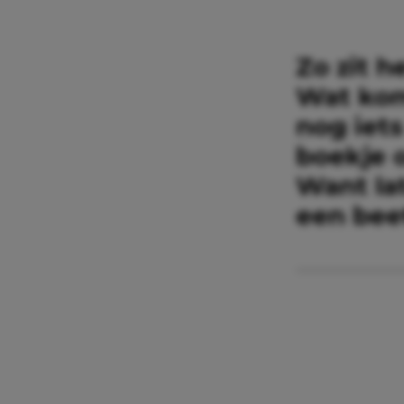
Zo zit h
Wat komt
nog iet
boekje 
Want lat
een bee