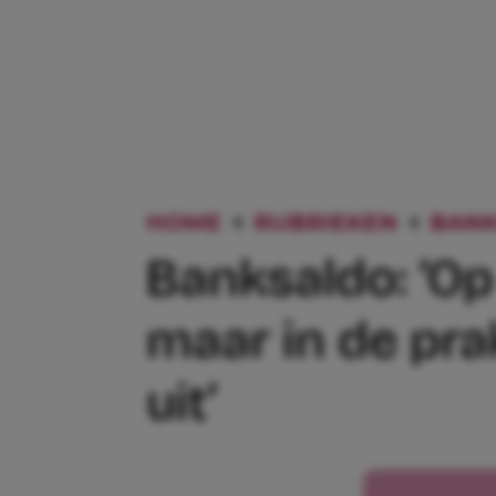
HOME
RUBRIEKEN
BANK
Banksaldo: ‘Op
maar in de prak
uit’