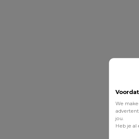
Voordat
We maken
advertenti
jou.
Heb je al