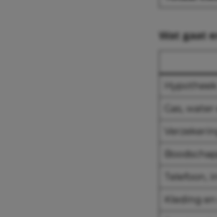
Wat gaat e
Hypothee
Gas, water 
Verzekeri
Boodscha
Telefoon, i
Kleding e