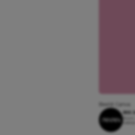
Beeld: Canva
IRIS
16 juni
Leesti