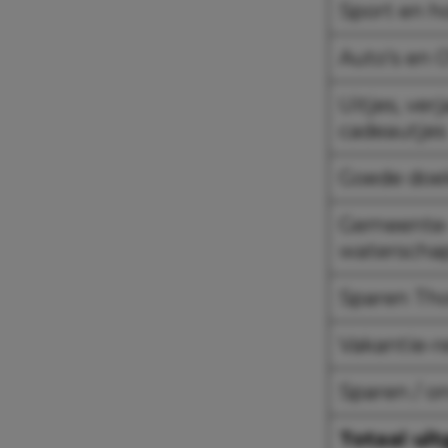
Sport en h
Auto’s en 
Uitjes, ver
cadeautjes
Goede doe
Gemeente-
waterscha
Sparen Th
Vakantie-r
Sparen / o
Totaal uit