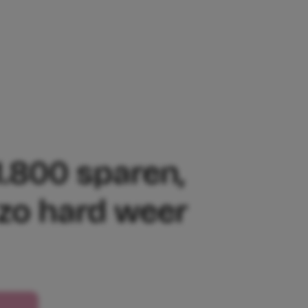
NEN WE €1.800 SPAREN, MAAR IN DE PR
.800 sparen,
t zo hard weer