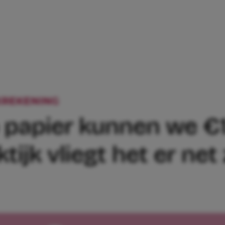
REKENING
BANKSALDO: ‘OP PAPIER KUN
 papier kunnen we €1
tijk vliegt het er ne