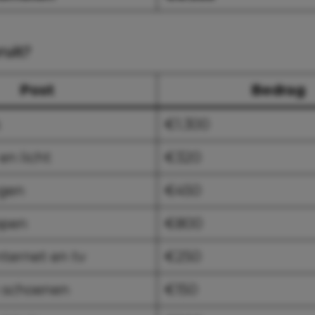
ruit?
Post
Bedrag
k
€1.300
en licht
€320
ngen
€450
ppen
€800
nternet en tv
€250
n schoenen
€150