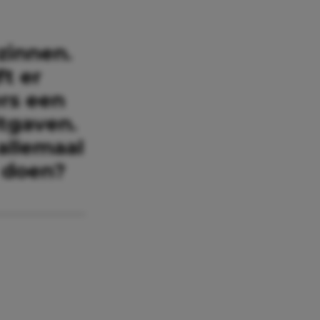
zinnen.
ft er
rs een
tgaven.
 allemaal
 doen?