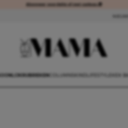
Abonneer voordelig of met cadeau 🎁
Abonneer voordelig of met cad
NIEUW
SOONLIJK
RUBRIEKEN
COLUMNS
KIND
LIFESTYLE
KEK B