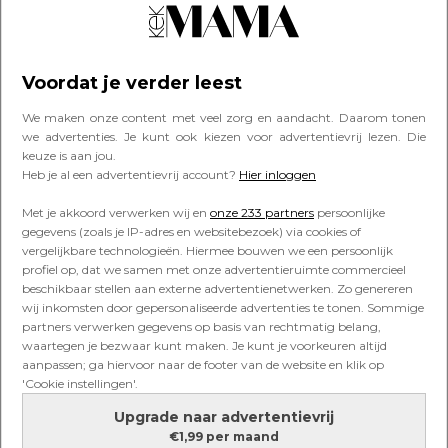
dierenwelzijn, omdat er geen dieren hoeven te
worden geslacht voor jouw eten. Maar door
minder dierlijke ingrediënten te kiezen, draag
je ook bij aan de vermindering van de Co2-
Voordat je verder leest
uitstoot en dus klimaatverandering. Onze
veestapel heeft daar namelijk een grote impact
We maken onze content met veel zorg en aandacht. Daarom tonen
op.” Goed voor jezelf is het ook. “Het is niet per
we advertenties. Je kunt ook kiezen voor advertentievrij lezen. Die
definitie ongezond om vlees te eten, maar wel
keuze is aan jou.
in de mate waarin we dat nu doen. Minder
Heb je al een advertentievrij account?
Hier inloggen
vlees eten geeft ruimte aan groenten.” En laten
de meeste mensen daar nu net te weinig van
Met je akkoord verwerken wij en
onze 233 partners
persoonlijke
eten.
gegevens (zoals je IP-adres en websitebezoek) via cookies of
vergelijkbare technologieën. Hiermee bouwen we een persoonlijk
Lees verder onder de advertentie
profiel op, dat we samen met onze advertentieruimte commercieel
beschikbaar stellen aan externe advertentienetwerken. Zo genereren
wij inkomsten door gepersonaliseerde advertenties te tonen. Sommige
partners verwerken gegevens op basis van rechtmatig belang,
waartegen je bezwaar kunt maken. Je kunt je voorkeuren altijd
aanpassen; ga hiervoor naar de footer van de website en klik op
'Cookie instellingen'.
Upgrade naar advertentievrij
€1,99 per maand