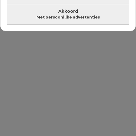
Akkoord
Met persoonlijke advertenties