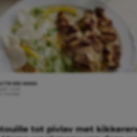
CTIE KEK MAMA
 2017 - 10:47
d: 1 minuten
touille tot pivlav met kikkere