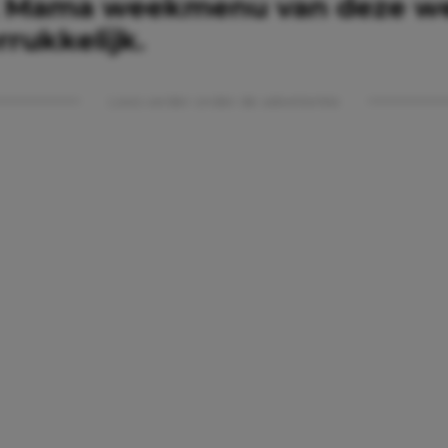
 Mama weekmenu van deze we
rukkelijk.
Lees verder onder de advertentie