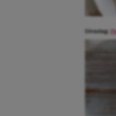
Dinsdag:
P