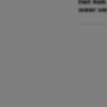
Het Kek
weer ver