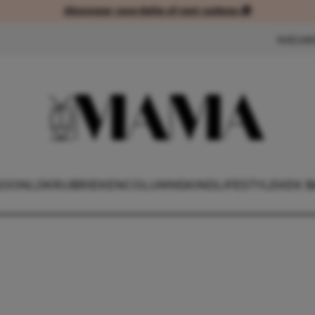
Abonneer voordelig of met cadeau 🎁
Abonneer voordelig of met cad
NIEUW
OONLIJK
RUBRIEKEN
COLUMNS
KIND
LIFESTYLE
KEK B