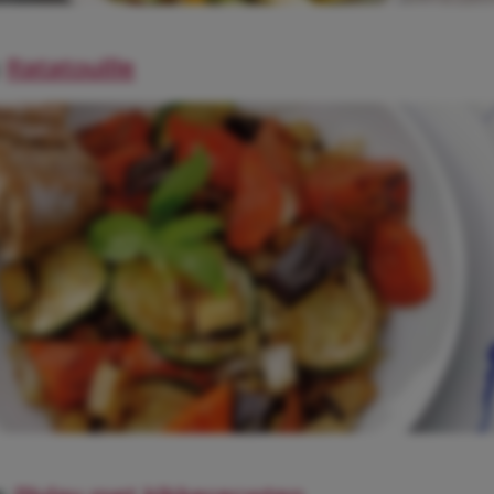
:
R
atatouille