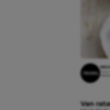
REDA
7 juni,
Leestij
Van rata