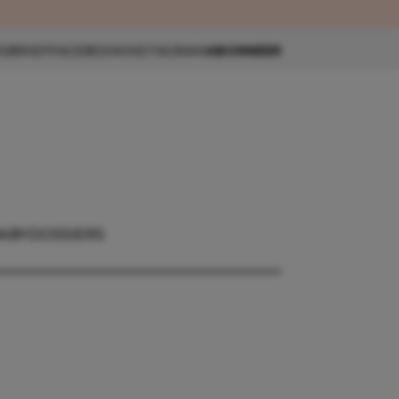
eau 🎁
SBRIEF
FACEBOOK
INSTAGRAM
ABONNEER
ABY
DOSSIERS