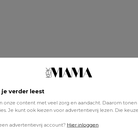
 je verder leest
 ook regelmatig in halve wanhoop af wat je in
 onze content met veel zorg en aandacht. Daarom tonen
s moet koken? Je kunt tenslotte niet voor eeu
es. Je kunt ook kiezen voor advertentievrij lezen. Die keuze
rs blijven herhalen. (Oké, dat kan best en oo
tje afwisseling is toch ook wel lekker.)
 een advertentievrij account?
Hier inloggen