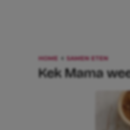
HOME
SAMEN ETEN
KEK M
Kek Mama week