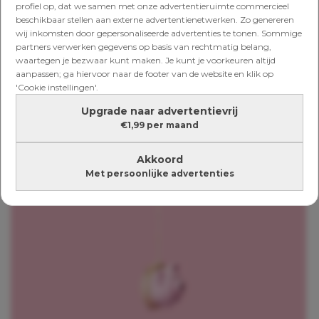
Vader gaat viral met truc om huilende
profiel op, dat we samen met onze advertentieruimte commercieel
baby te kalmeren (en het is zo simpel!)
beschikbaar stellen aan externe advertentienetwerken. Zo genereren
wij inkomsten door gepersonaliseerde advertenties te tonen. Sommige
partners verwerken gegevens op basis van rechtmatig belang,
waartegen je bezwaar kunt maken. Je kunt je voorkeuren altijd
aanpassen; ga hiervoor naar de footer van de website en klik op
'Cookie instellingen'.
De bankrekening van
Upgrade naar advertentievrij
Vivian: ‘Ik kan besparen op
€1,99 per maand
deze grote kostenposten,
Akkoord
maar ik wil dat niet’
Met persoonlijke advertenties