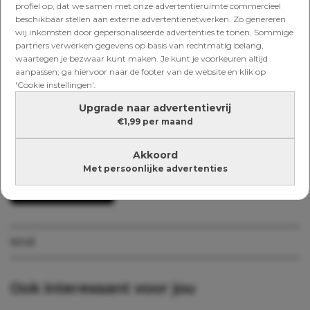
Lees Kek Mama nu met korting of luxe
profiel op, dat we samen met onze advertentieruimte commercieel
cadeau
beschikbaar stellen aan externe advertentienetwerken. Zo genereren
wij inkomsten door gepersonaliseerde advertenties te tonen. Sommige
partners verwerken gegevens op basis van rechtmatig belang,
waartegen je bezwaar kunt maken. Je kunt je voorkeuren altijd
aanpassen; ga hiervoor naar de footer van de website en klik op
'Cookie instellingen'.
Ga voor me-time
Upgrade naar advertentievrij
€1,99 per maand
Delen
Akkoord
Met persoonlijke advertenties
Delen
kind
Ook interessant voor jou