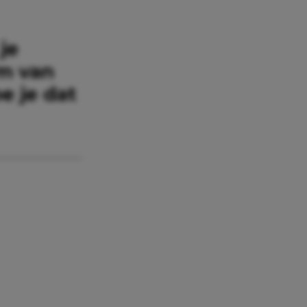
je
em van
e je dat