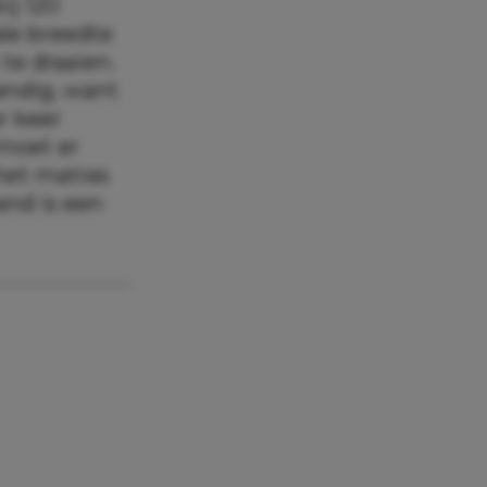
ij 120
le breedte
te draaien.
andig, want
r keer
 moet er
het matras
and is een