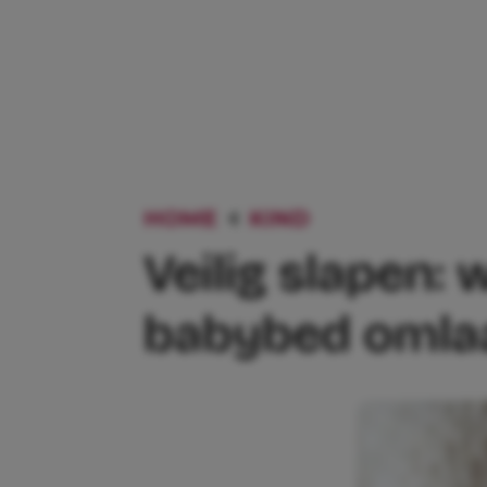
HOME
KIND
VEILIG SLAP
Veilig slapen
babybed omla