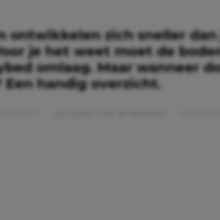
 ontwikkelen zich sneller dan 
Voor je het weet moet de bod
ybed omlaag. Maar wanneer do
? Een handig overzicht.
Lees verder onder de advertentie