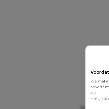
Voordat
We maken
advertenti
jou.
Heb je al
Je kind veil