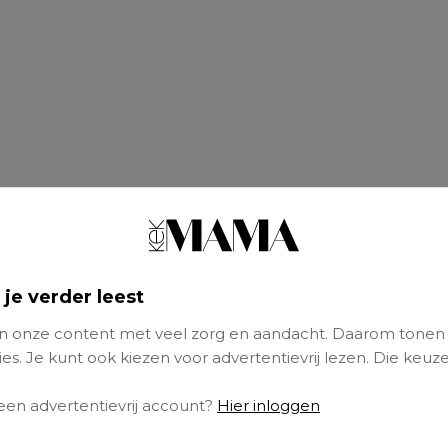
 je verder leest
 onze content met veel zorg en aandacht. Daarom tonen
es. Je kunt ook kiezen voor advertentievrij lezen. Die keuze
 een advertentievrij account?
Hier inloggen
ig laten slapen, doe je niet alleen door het
baby