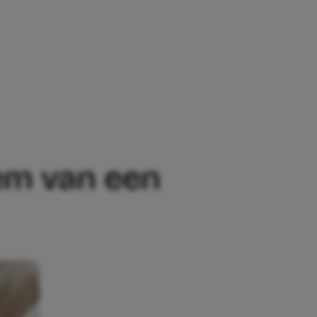
BABYBED OMLAAG?
em van een