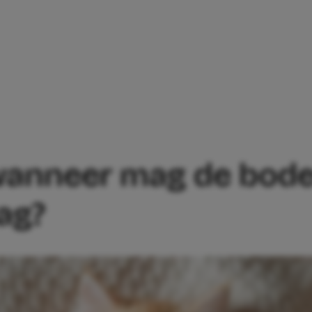
EN: WANNEER MAG DE BODEM VAN EEN 
: wanneer mag de bod
ag?