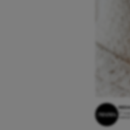
REDA
27 aug
Leesti