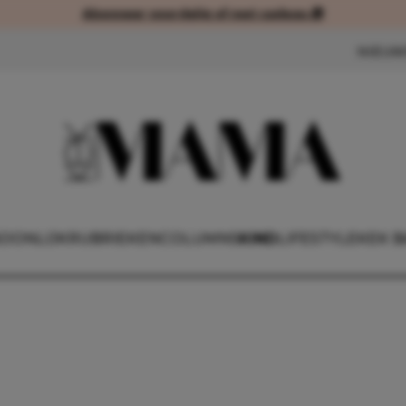
Abonneer voordelig of met cadeau 🎁
Abonneer voordelig of met cad
NIEUW
OONLIJK
RUBRIEKEN
COLUMNS
KIND
LIFESTYLE
KEK B