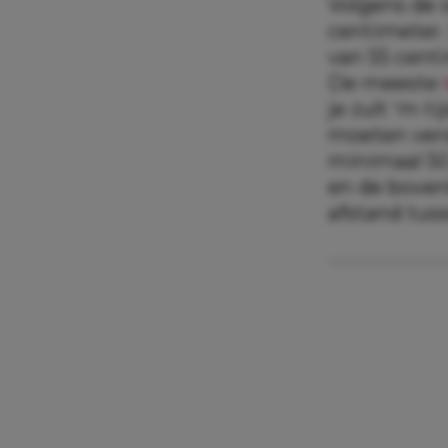
Volgens de 
centimeter
van 55 cent
De meeste
je zult ‘m t
moeten vers
minimaal 50
en de bovenk
afstand tus