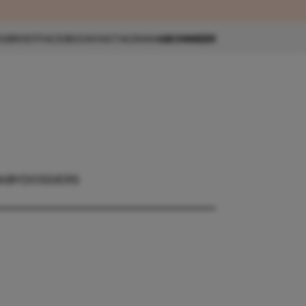
eau 🎁
SBRIEF
FACEBOOK
INSTAGRAM
ABONNEER
ABY
DOSSIERS