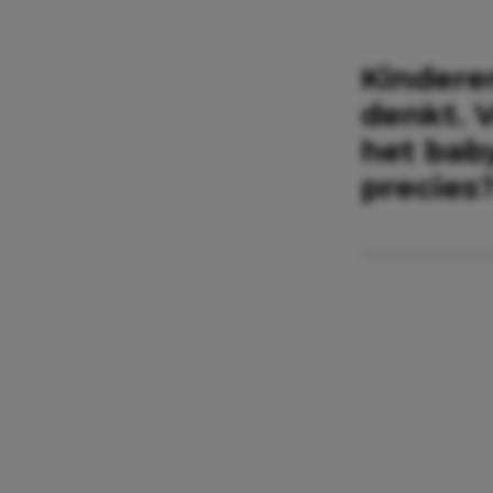
Kinderen
denkt. 
het bab
precies