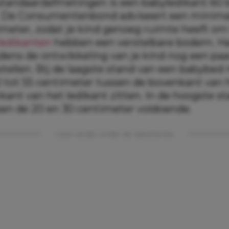
standaardafmetingen is een babyledikant 60 b
. De Consumentenbond adviseert een minima
imeter, zodat je kind genoeg ruimte heeft om 
ledikanten
hebben een verstelbare bodem. H
ijdens de ontwikkeling van je kind nog een paa
tellen. Bij de laagste stand van een babybed
 tot 55 centimeter tussen de bovenkant van 
ant van het ledikant zitten. In de hoogste st
sen de 20 en 30 centimeter voldoende.
Lees verder onder de advertentie