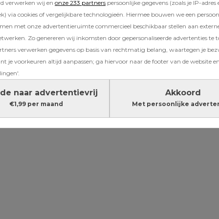
rd verwerken wij en
onze 233 partners
persoonlijke gegevens (zoals je IP-adres 
n
. Ook de bodem van een ledikant moet goed 
) via cookies of vergelijkbare technologieën. Hiermee bouwen we een persoonli
t je kind niet zomaar uit bed rolt. Kinderen 
amen met onze advertentieruimte commercieel beschikbaar stellen aan extern
t de leeftijd van 2,5 jaar in een
ledikant
. Sla
etwerken. Zo genereren wij inkomsten door gepersonaliseerde advertenties te 
n
wiegje
? Dan stap je meestal na drie maande
ners verwerken gegevens op basis van rechtmatig belang, waartegen je be
.
t je voorkeuren altijd aanpassen; ga hiervoor naar de footer van de website en
lingen'.
Lees verder onder de advertentie
de naar advertentievrij
Akkoord
€1,99 per maand
Met persoonlijke adverte