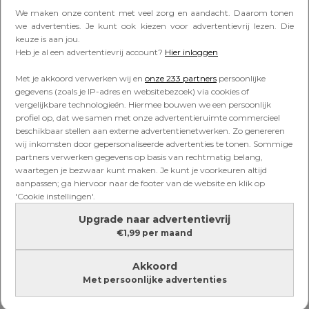
REMY
We maken onze content met veel zorg en aandacht. Daarom tonen
‘Geniet van je sportende kind,
we advertenties. Je kunt ook kiezen voor advertentievrij lezen. Die
maar bemoei je er vooral niet
keuze is aan jou.
mee’
Heb je al een advertentievrij account?
Hier inloggen
Met je akkoord verwerken wij en
onze 233 partners
persoonlijke
gegevens (zoals je IP-adres en websitebezoek) via cookies of
REMY
vergelijkbare technologieën. Hiermee bouwen we een persoonlijk
‘Voor mij is een luxe
profiel op, dat we samen met onze advertentieruimte commercieel
zomervakantie elk jaar een
beschikbaar stellen aan externe advertentienetwerken. Zo genereren
hoogtepunt’
wij inkomsten door gepersonaliseerde advertenties te tonen. Sommige
partners verwerken gegevens op basis van rechtmatig belang,
waartegen je bezwaar kunt maken. Je kunt je voorkeuren altijd
aanpassen; ga hiervoor naar de footer van de website en klik op
REMY
'Cookie instellingen'.
‘Meedoen is belangrijker dan
winnen? Niet in huize Bonjasky’
Upgrade naar advertentievrij
€1,99 per maand
Akkoord
REMY
Met persoonlijke advertenties
‘De vakantie regelen? Dat laat ik
aan mijn vrouw over’