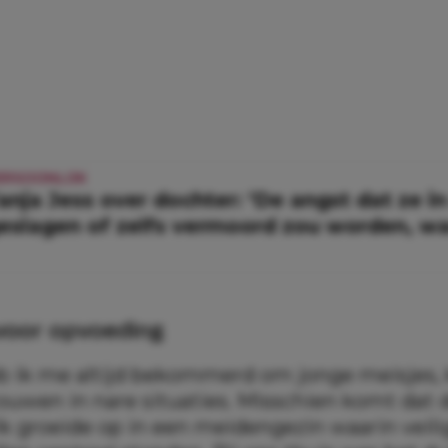
ERSOONLIJK
anja Jess over dochter: ‘De angst dat ze in
eslagen of zelfs vermoord zou worden, wa
voor opvoeding
eb ik me altijd bekommerd om jonge meisjes, 
ouwen in nare situaties. Misschien komt dat 
Ik groeide op in een meidengezin waarin veil