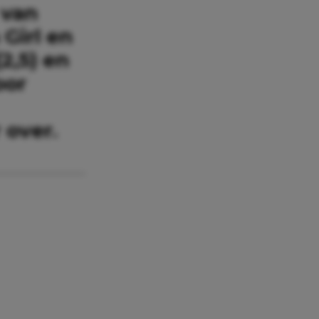
 van
Girl en
2,5) en
oor
 over.