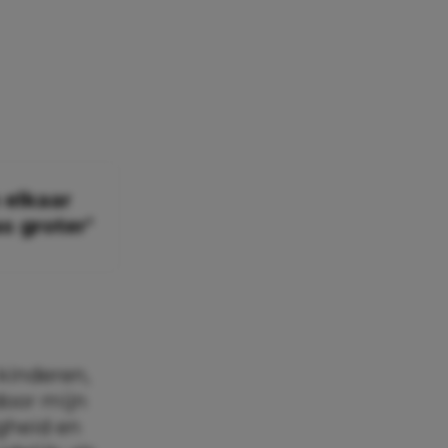
 elkaar
s groter’
kinderen,
door mijn
igheid en