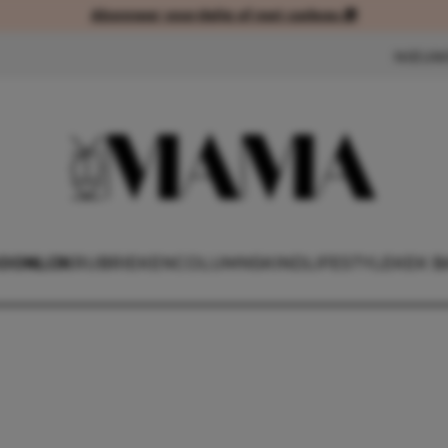
Abonneer voordelig of met cadeau 🎁
Abonneer voordelig of met cad
NIEUW
OONLIJK
RUBRIEKEN
COLUMNS
KIND
LIFESTYLE
KEK B