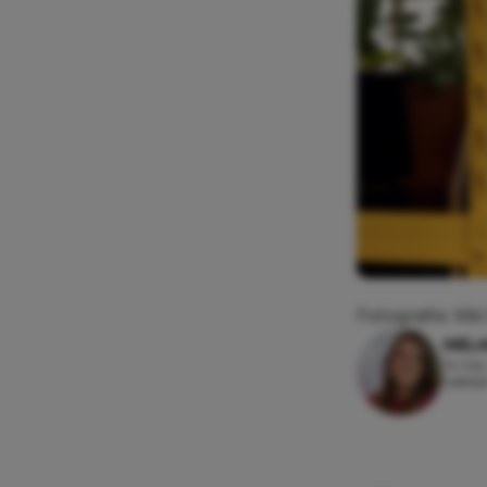
Fotografie: Kiki
MEL
14 mei,
Leesti