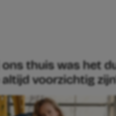
NS: ‘BIJ ONS THUIS WAS HET DUIDELIJK:
j ons thuis was het dui
altijd voorzichtig zijn