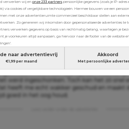
ak je je weleens zorgen om de wereld waarin j
rd verwerken wij en
onze 233 partners
persoonlijke gegevens (zoals je IP-adres 
ar ja, wat kun je doen? Nou, toch wel iets, vi
) via cookies of vergelijkbare technologieën. Hiermee bouwen we een persoonli
amen met onze advertentieruimte commercieel beschikbaar stellen aan extern
Pellens.
etwerken. Zo genereren wij inkomsten door gepersonaliseerde advertenties te 
ners verwerken gegevens op basis van rechtmatig belang, waartegen je be
schud
t je voorkeuren altijd aanpassen; ga hiervoor naar de footer van de website en
lingen'.
en ik gedrogeerd, gewoon in mijn eigen dorp. 
de naar advertentievrij
Akkoord
n, maar gelukkig was ik niet alleen. Mijn zus
€1,99 per maand
Met persoonlijke adverte
ee en dat terwijl we juist zijn opgevoed met 
gen: neem nooit een drankje aan waarvan je
het werd ingeschonken. Toch kan het zó snel 
at heeft me echt wakker geschud en maakt d
jd goed in het oog houd.
Lees verder onder de advertentie