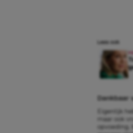
Lees ook
P
T
g
Dankbaar 
Eigenlijk h
maar ook vr
opvoeding. 