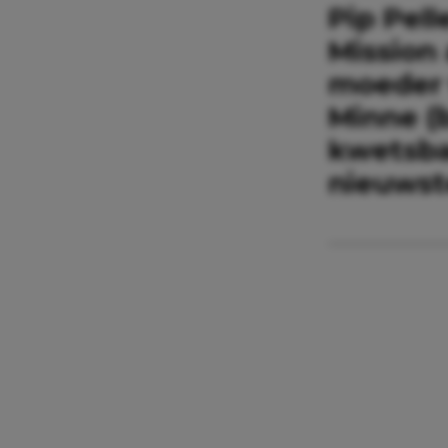
Pip Pell
Mission 
moeder v
Minne (b
kwetsba
nieuwst