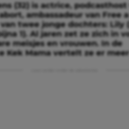
ens (32) is actrice, podcasthost
abort, ambassadeur van Free a 
an twee jonge dochters: Lily (
ijna 1). Al jaren zet ze zich in v
re meisjes en vrouwen. In de
e Kek Mama vertelt ze er meer
Lees verder onder de advertentie