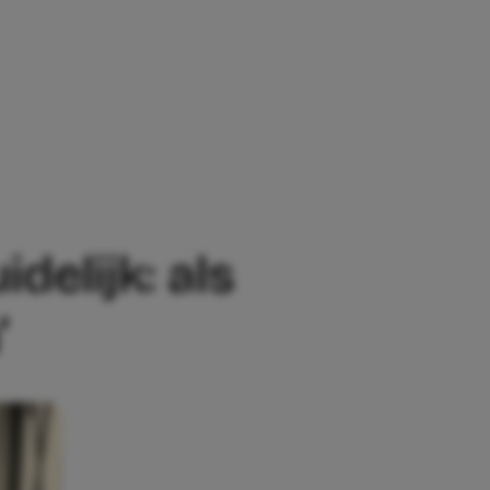
 ALS MEISJE MOET JE ALTIJD VOORZICHTI
delijk: als
’