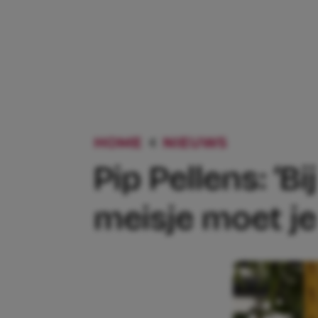
HOME
NIEUWS
PIP PELLE
Pip Pellens: ‘Bi
meisje moet je 