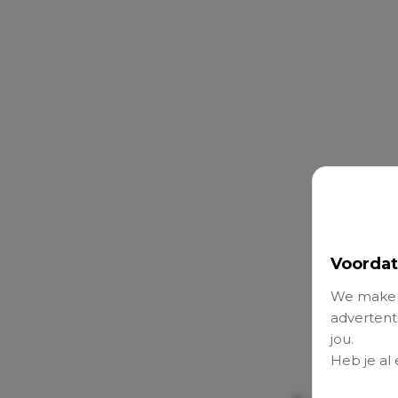
Voordat
We maken
advertenti
jou.
Heb je al