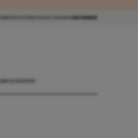
eau 🎁
SBRIEF
FACEBOOK
INSTAGRAM
ABONNEER
ABY
DOSSIERS