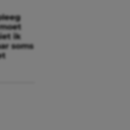
pleeg
 moet
et ik
aar soms
et