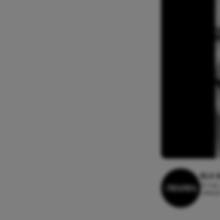
ELS 
13 mei,
Leesti