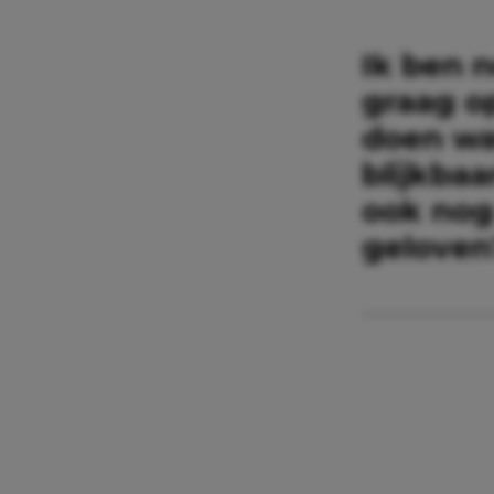
Ik ben n
graag o
doen wa
blijkbaa
ook nog
geloven