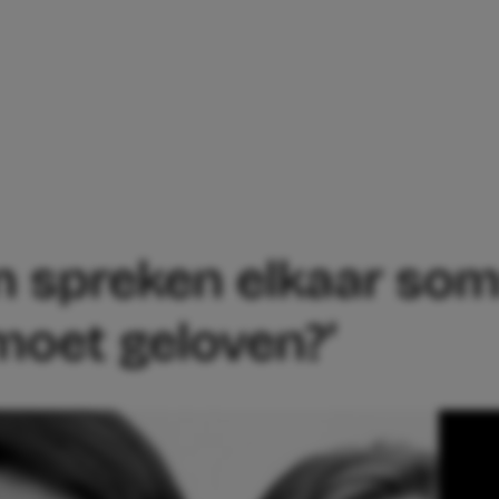
OEDBOEKEN SPREKEN ELKAAR SOMS TEG
 spreken elkaar som
 moet geloven?’