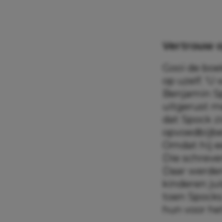
Vertrouw o
Gooi de boe
op uzelf. ‘
Benjamin Sp
uitgerust m
dat Spock z
opvoedbijbe
Omdat hij e
Die schreve
Daar werden
kinderen jui
toen Spocks
hun voor he