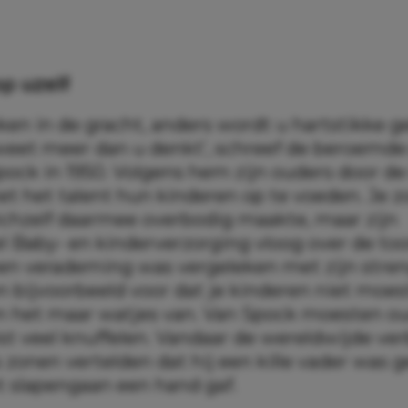
p uzelf
ken in de gracht, anders wordt u hartstikke g
U weet meer dan u denkt’, schreef de beroem
ock in 1950. Volgens hem zijn ouders door de
et het talent hun kinderen op te voeden. Je 
ichzelf daarmee overbodig maakte, maar zijn
l Baby- en kinderverzorging vloog over de to
en verademing was vergeleken met zijn streng
n bijvoorbeeld voor dat je kinderen niet moes
 het maar watjes van. Van Spock moesten o
st veel knuffelen. Vandaar de wereldwijde ver
 zonen vertelden dat hij een kille vader was 
t slapengaan een hand gaf.