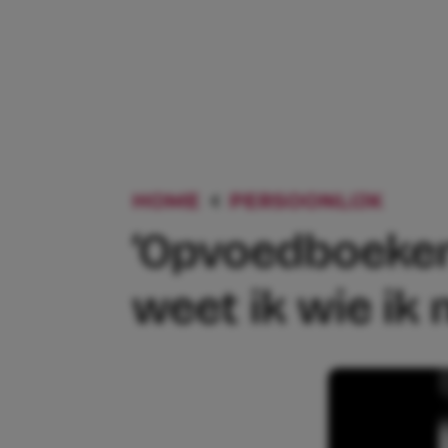
HOME
PERSOONLIJK
‘OPV
‘Opvoedboeken
weet ik wie ik