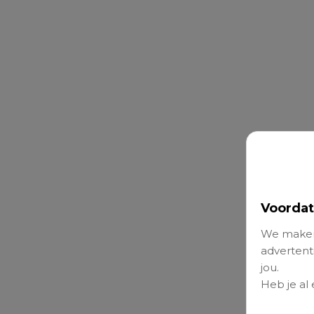
Voordat
We maken
advertenti
jou.
Heb je al