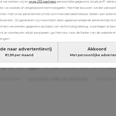
rd verwerken wij en
onze 233 partners
persoonlijke gegevens (zoals je IP-adres 
) via cookies of vergelijkbare technologieën. Hiermee bouwen we een persoonli
 enkele deskundige geloven (behalve de tant
amen met onze advertentieruimte commercieel beschikbaar stellen aan extern
j zijn dan ook geen deskundigen). Volgens Dr.
etwerken. Zo genereren wij inkomsten door gepersonaliseerde advertenties te 
n van de Hogeschool Leiden maken moderne
ners verwerken gegevens op basis van rechtmatig belang, waartegen je be
ndigen ouders vooral onzeker. Omdat ze te v
t je voorkeuren altijd aanpassen; ga hiervoor naar de footer van de website en
nken en te weinig vanuit ouders. Daardoor ra
lingen'.
rbelast. Ze hebben het gevoel dat ze alle
de naar advertentievrij
Akkoord
elijkheid voor het geluk van hun kinderen in
€1,99 per maand
Met persoonlijke adverte
schoven krijgen. Dit in een tijdsgewricht wa
 op de loer liggen omdat we zo veel van onszel
Lees verder onder de advertentie