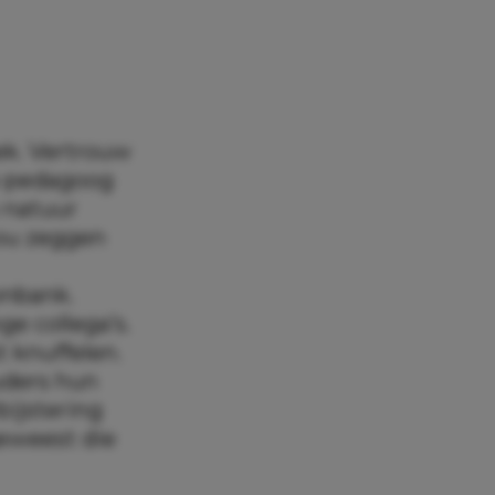
ek. Vertrouw
de pedagoog
 natuur
zou zeggen
onbank.
e collega’s.
t knuffelen.
uders hun
bijstering
geweest die