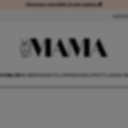
Abonneer voordelig of met cadeau 🎁
Abonneer voordelig of met cad
NIEUW
OONLIJK
RUBRIEKEN
COLUMNS
KIND
LIFESTYLE
KEK B