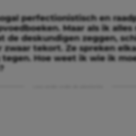
ogal perfectionistisch en raad
pvoedboeken. Maar als ik alles
t de deskundigen zeggen, schi
r zwaar tekort. Ze spreken elk
 tegen. Hoe weet ik wie ik mo
?
Lees verder onder de advertentie