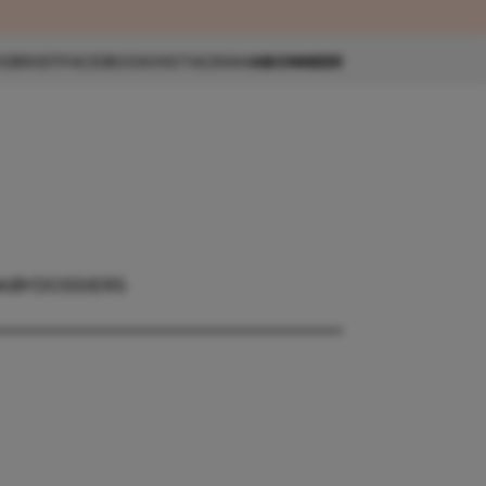
eau 🎁
SBRIEF
FACEBOOK
INSTAGRAM
ABONNEER
ABY
DOSSIERS