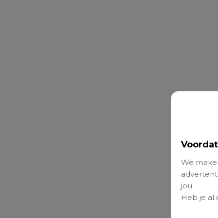
Voordat
We maken
advertenti
jou.
Heb je al