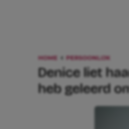
HOME
PERSOONLIJK
DENI
Denice liet haa
heb geleerd om