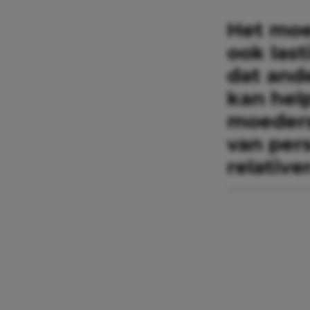
Het moe
ook last
dat and
kan help
moeders 
van per
relative