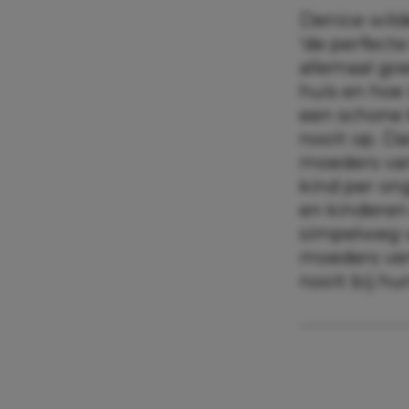
Denice wild
‘de perfecte
allemaal go
huis en hoe 
een schone 
nooit op. D
moeders van
kind per on
en kinderen
simpelweg v
moeders vert
nooit bij hu