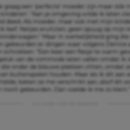
e graag een ‘perfecte’ moeder zijn maar óók
 kinderen’. “Aan je omgeving wilde ik laten zie
ed deed. Als moeder, maar ook met mijn kinde
ik leef. Netjes eruitzien, geen spuug op mijn 
kinderwagen.” Maar in werkelijkheid ging die 
an gebeurden er dingen waar volgens Denice 
 schrokken. “Een keer een flesje te warm gev
geluk van de commode laten vallen omdat ik i
 die onder de blauwe plekken zitten, omdat z
an buitenspelen houden. Maar als ik dit aan 
elde, keken ze me verschrikt aan, alsof dit s
n nooit gebeurden. Dan voelde ik me zo klein.
Lees verder onder de advertentie