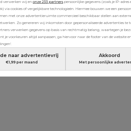
rd verwerken wij en
onze 233 partners
persoonlijke gegevens (zoals je IP-adres 
) via cookies of vergelijkbare technologieën. Hiermee bouwen we een persoonli
il je het vaak allemaal perfect doen. Logisch
amen met onze advertentieruimte commercieel beschikbaar stellen aan extern
je kind is een grote verantwoordelijkheid. Maa
etwerken. Zo genereren wij inkomsten door gepersonaliseerde advertenties te 
 nu eenmaal niet alles perfect gaat, weet o
ners verwerken gegevens op basis van rechtmatig belang, waartegen je be
 van een zoon (8) en dochter (9). “Ik wilde naa
t je voorkeuren altijd aanpassen; ga hiervoor naar de footer van de website en
at ik alles goed deed.”
lingen'.
de naar advertentievrij
Akkoord
Lees verder onder de advertentie
€1,99 per maand
Met persoonlijke adverte