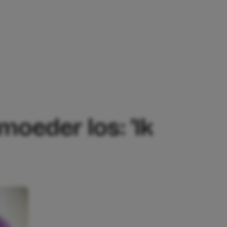
EDER LOS: ‘IK HEB GELEERD OM HULP T
moeder los: ‘Ik