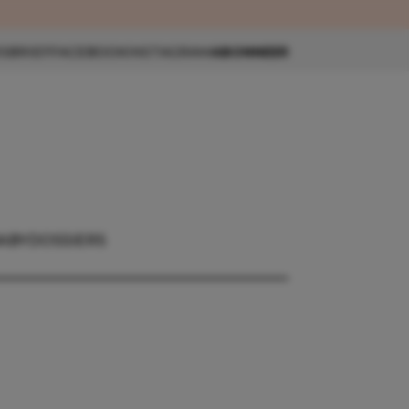
eau 🎁
SBRIEF
FACEBOOK
INSTAGRAM
ABONNEER
ABY
DOSSIERS