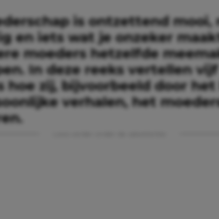
derschap is ontzettend mooi,
ig en iets wat je onzeker maak
ere moeders hetzelfde meema
en. In deze reeks vertellen vijf
hoe zij, bijvoorbeeld door het
soonlijke verhalen, het moede
ren.
Lees verder onder de advertentie