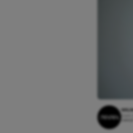
WILM
2 juni,
Leesti