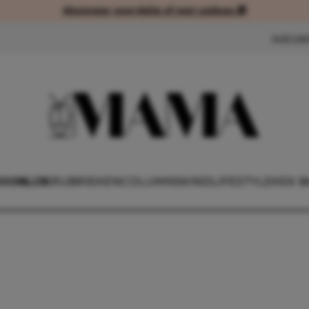
Abonneer voordelig of met cadeau 🎁
Abonneer voordelig of met cad
NIEUW
OONLIJK
RUBRIEKEN
COLUMNS
KIND
LIFESTYLE
KEK B