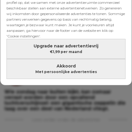
profiel op, dat we samen met onze advertentieruimte commercieel
beschikbaar stellen aan externe advertentienetwerken. Zo genereren
wij inkomsten door gepersonaliseerde advertenties te tonen. Sommige
partners verwerken gegevens op basis van rechtmatig belang,
waartegen je bezwaar kunt maken. Je kunt je voorkeuren altijd
aanpassen; ga hiervoor naar de footer van de website en klik op
'Cookie instellingen'.
Upgrade naar advertentievrij
€1,99 per maand
Beeld: Getty Images
MELANIE BORGMAN
Akkoord
8 augustus, 2026 - 20:47
Met persoonlijke advertenties
Leestijd: 2 minuten
Wie zondag naar buiten kijkt, kan zomaar
verrast worden door een opvallend
luchtverschijnsel: een gigantische zeppelin die
laag over een deel van Nederland vliegt.
Lees verder onder de advertentie