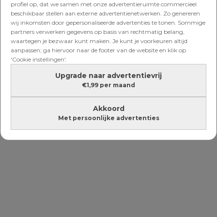
profiel op, dat we samen met onze advertentieruimte commercieel
deel praat zelfs over een mogelijke verhuizing of
beschikbaar stellen aan externe advertentienetwerken. Zo genereren
over studie- en toekomstplannen van hun
wij inkomsten door gepersonaliseerde advertenties te tonen. Sommige
kinderen.
partners verwerken gegevens op basis van rechtmatig belang,
waartegen je bezwaar kunt maken. Je kunt je voorkeuren altijd
Lees verder onder de advertentie
aanpassen; ga hiervoor naar de footer van de website en klik op
'Cookie instellingen'.
Upgrade naar advertentievrij
€1,99 per maand
Akkoord
Met persoonlijke advertenties