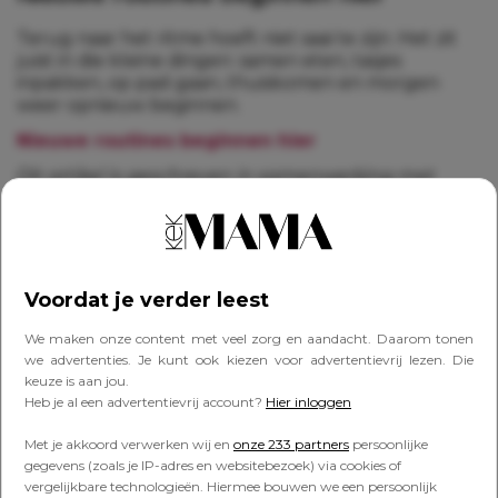
Terug naar het ritme hoeft niet saai te zijn. Het zit
juist in die kleine dingen: samen eten, tasjes
inpakken, op pad gaan, thuiskomen en morgen
weer opnieuw beginnen.
Nieuwe routines beginnen hier
Dit artikel is geschreven in samenwerking met
Prénatal.
Voordat je verder leest
Kek Mama leesdeals
We maken onze content met veel zorg en aandacht. Daarom tonen
we advertenties. Je kunt ook kiezen voor advertentievrij lezen. Die
Lees Kek Mama nu met korting of luxe
keuze is aan jou.
cadeau
Heb je al een advertentievrij account?
Hier inloggen
Met je akkoord verwerken wij en
onze 233 partners
persoonlijke
gegevens (zoals je IP-adres en websitebezoek) via cookies of
vergelijkbare technologieën. Hiermee bouwen we een persoonlijk