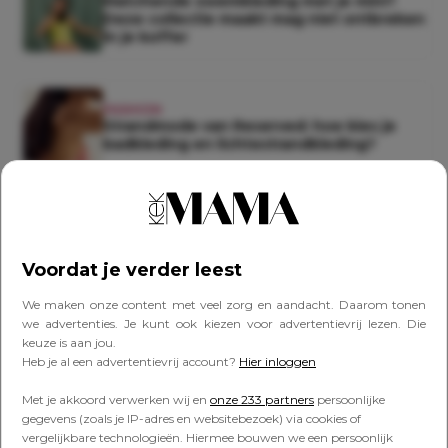
Matchende zwemkleding met je mini?
Deze collectie maakt mag niet ontbreken
in je koffer
FASHION
Strandmode van Reserved: hoe kies je
badkleding en lichtestrandkleding?
NIEUWS
Kraamzorg steeds vaker in hotels door
personeelstekort: ‘Sommige risico’s zie je
Voordat je verder leest
pas als je achter de voordeur komt’
We maken onze content met veel zorg en aandacht. Daarom tonen
we advertenties. Je kunt ook kiezen voor advertentievrij lezen. Die
keuze is aan jou.
Heb je al een advertentievrij account?
Hier inloggen
Dit is de grootste fout die
ouders maken tijdens hun
Met je akkoord verwerken wij en
onze 233 partners
persoonlijke
gegevens (zoals je IP-adres en websitebezoek) via cookies of
opvoeding, volgens een
vergelijkbare technologieën. Hiermee bouwen we een persoonlijk