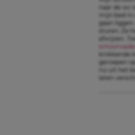
naar de wc s
mijn bed in
gaan liggen.
sturen. Ze h
afwijzen. To
schoonvade
knikkende kn
geroepen op 
nú uit het b
laten versc