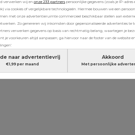
rd verwerken wij en
onze 233 partners
persoonlijke gegevens (zoals je IP-adres 
 onze slaapkamer. De
bevalling
was heftig gew
) via cookies of vergelijkbare technologieën. Hiermee bouwen we een persoonli
jks staan. Om de familie de kans te geven de 
amen met onze advertentieruimte commercieel beschikbaar stellen aan extern
k ze in onze slaapkamer komen. Abel, die ook a
etwerken. Zo genereren wij inkomsten door gepersonaliseerde advertenties te 
n, lag veilig tussen mij en mijn vriend in het
ners verwerken gegevens op basis van rechtmatig belang, waartegen je be
niemand ongevraagd aan hem zitten.
t je voorkeuren altijd aanpassen; ga hiervoor naar de footer van de website en
lingen'.
Lees verder onder de advertentie
de naar advertentievrij
Akkoord
€1,99 per maand
Met persoonlijke adverte