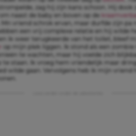
trompelde, zag hij zijn kans schoon. Hij dook 
 om naast de baby en boven op de
kraamverb
 Mn vriend schrok ervan, maar durfde zijn pa 
ebben een vrij complexe relatie en hij wilde 
en ik weer terugkeerde van het toilet, bleef m
r
op mijn plek liggen. Ik stond als een zombi
ieën te wachten, maar hij voelde zich blijkba
te staan. Ik vroeg hem vriendelijk maar dring
ed wilde gaan. Vervolgens heb ik mijn vriend 
honen.
Lees verder onder de advertentie