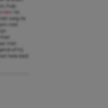
zo, hup,
anden
te
niet weg te
hem niet
ijn
e met
ar niet
end of hij
het hele bed