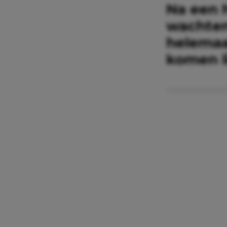
Na een h
wachten
helemaal
komen l