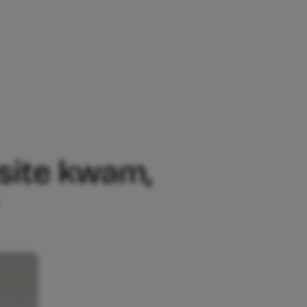
OOP HIJ NAAST DE BABY IN MIJN BED’
site kwam,