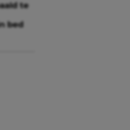
paald te
in bed