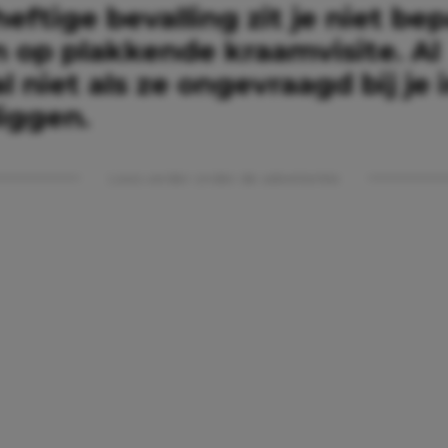
eftige bevalling zit je niet be
 op plakkende kraamvisite. Al
 niet als ze ongevraagd bij je 
iggen.
Lees verder onder de advertentie