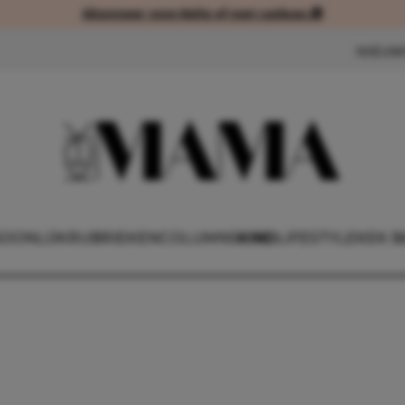
Abonneer voordelig of met cadeau 🎁
Abonneer voordelig of met cad
NIEUW
OONLIJK
RUBRIEKEN
COLUMNS
KIND
LIFESTYLE
KEK B