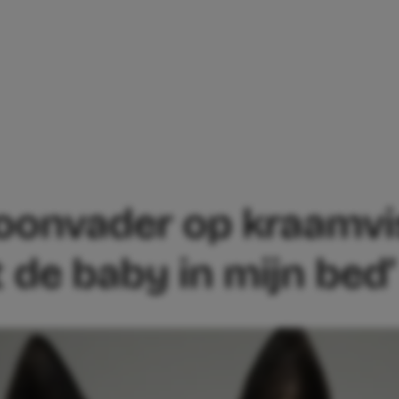
SCHOONVADER OP KRAAMVISITE KWAM, KR
hoonvader op kraamvi
t de baby in mijn bed’