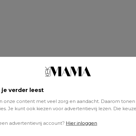
 je verder leest
 onze content met veel zorg en aandacht. Daarom tonen
es. Je kunt ook kiezen voor advertentievrij lezen. Die keuze
), moeder van Abel (2) en zwanger van tweed
 een advertentievrij account?
Hier inloggen
n na de geboorte van Abel bivakkeerden mijn v