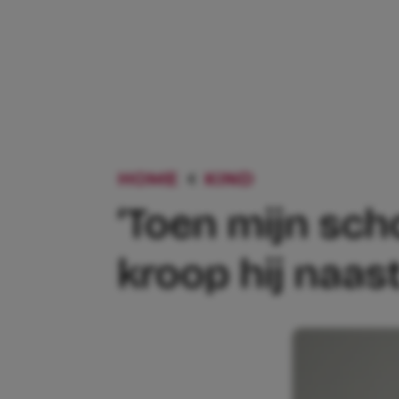
HOME
KIND
‘TOEN MIJN 
‘Toen mijn sc
kroop hij naas