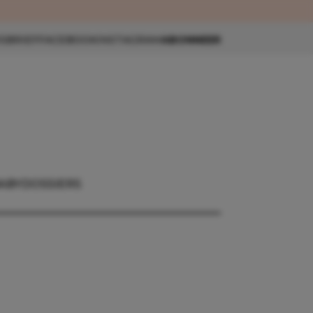
eau 🎁
SBRIEF
FACEBOOK
INSTAGRAM
ABONNEER
ABY
DOSSIERS