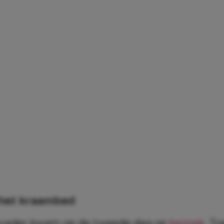
n het kraambed
nvader kwam op de tweede dag op
bezoek
. T