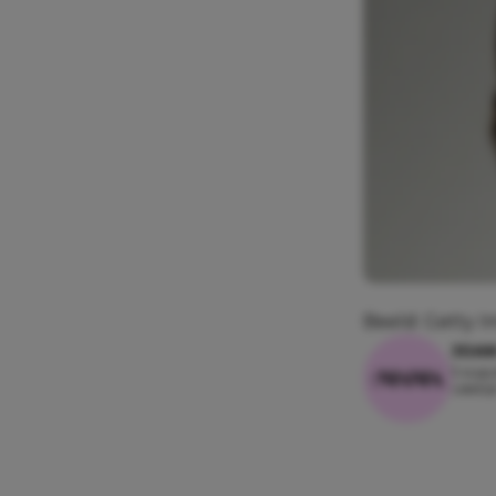
Beeld: Getty 
JOA
5 augus
Leesti