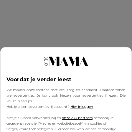
Tekst gaat verder onder de podcast
Voordat je verder leest
We maken onze content met veel zorg en aandacht. Daarom tonen
we advertenties. Je kunt ook kiezen voor advertentievrij lezen. Die
keuze is aan jou.
Heb je al een advertentievrij account?
Hier inloggen
Stukje afgesloten
Met je akkoord verwerken wij en
onze 233 partners
persoonlijke
gegevens (zoals je IP-adres en websitebezoek) via cookies of
Na een waanzinnige, energieke, twee uur durende
vergelijkbare technologieën. Hiermee bouwen we een persoonlijk
tijdreis kwam er een einde aan het spektakel.