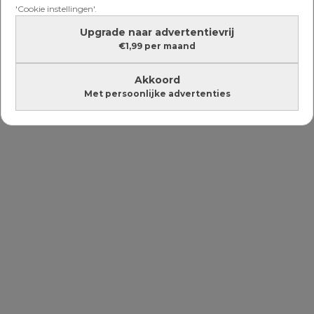
'Cookie instellingen'.
Upgrade naar advertentievrij
€1,99 per maand
Akkoord
Met persoonlijke advertenties