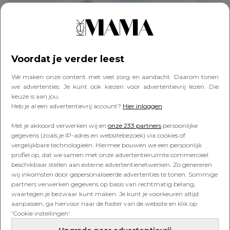
Voordat je verder leest
We maken onze content met veel zorg en aandacht. Daarom tonen
we advertenties. Je kunt ook kiezen voor advertentievrij lezen. Die
keuze is aan jou.
Heb je al een advertentievrij account?
Hier inloggen
Met je akkoord verwerken wij en
onze 233 partners
persoonlijke
gegevens (zoals je IP-adres en websitebezoek) via cookies of
vergelijkbare technologieën. Hiermee bouwen we een persoonlijk
profiel op, dat we samen met onze advertentieruimte commercieel
COMMERCIËLE REDACTIE
beschikbaar stellen aan externe advertentienetwerken. Zo genereren
6 augustus, 2026 - 10:06
wij inkomsten door gepersonaliseerde advertenties te tonen. Sommige
Leestijd: 2 minuten
partners verwerken gegevens op basis van rechtmatig belang,
waartegen je bezwaar kunt maken. Je kunt je voorkeuren altijd
aanpassen; ga hiervoor naar de footer van de website en klik op
De ochtend met kinderen is eigenlijk al een
'Cookie instellingen'.
workout voordat je de deur uit bent. Dan is een
elektrische bakfiets geen overbodige luxe,