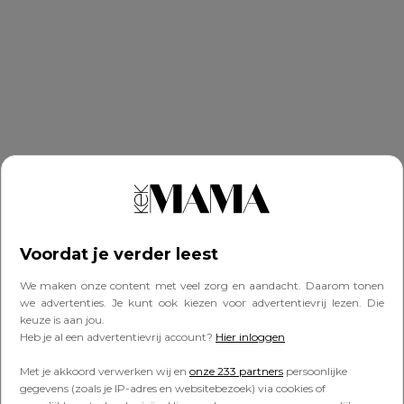
Voordat je verder leest
We maken onze content met veel zorg en aandacht. Daarom tonen
we advertenties. Je kunt ook kiezen voor advertentievrij lezen. Die
keuze is aan jou.
Heb je al een advertentievrij account?
Hier inloggen
Met je akkoord verwerken wij en
onze 233 partners
persoonlijke
Bomvol smaak
gegevens (zoals je IP-adres en websitebezoek) via cookies of