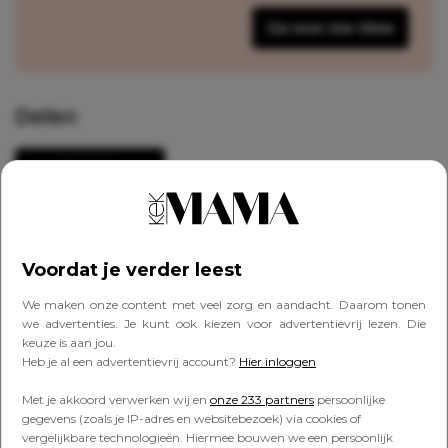
Ga voor me-time
Delen
Delen
Ook interessant voor jou
Voordat je verder leest
FAVORITES
Barbecueën zonder gedoe? Deze
We maken onze content met veel zorg en aandacht. Daarom tonen
alleskunner wil je deze zomer écht
we advertenties. Je kunt ook kiezen voor advertentievrij lezen. Die
hebben
keuze is aan jou.
Heb je al een advertentievrij account?
Hier inloggen
Met je akkoord verwerken wij en
onze 233 partners
persoonlijke
FASHION
gegevens (zoals je IP-adres en websitebezoek) via cookies of
Matchende zwemkleding met je mini?
vergelijkbare technologieën. Hiermee bouwen we een persoonlijk
Deze collectie maakt mag niet ontbreken