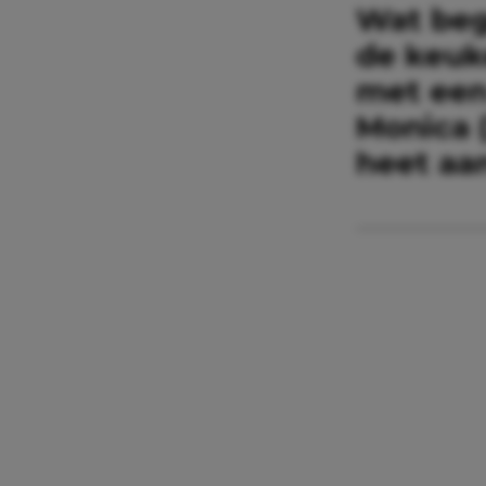
Wat bego
de keuk
met een 
Monica 
heet aan