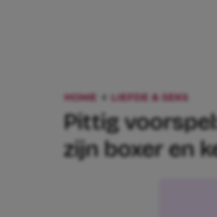
HOME
LIEFDE & SEKS
PIT
Pittig voorspel
zijn boxer en 