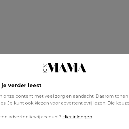
 je verder leest
 onze content met veel zorg en aandacht. Daarom tonen
es. Je kunt ook kiezen voor advertentievrij lezen. Die keuze
 een advertentievrij account?
Hier inloggen
t was zo’n dag waarop alles eindelijk eens me
en als engeltjes voor de tv, en ik stond in de