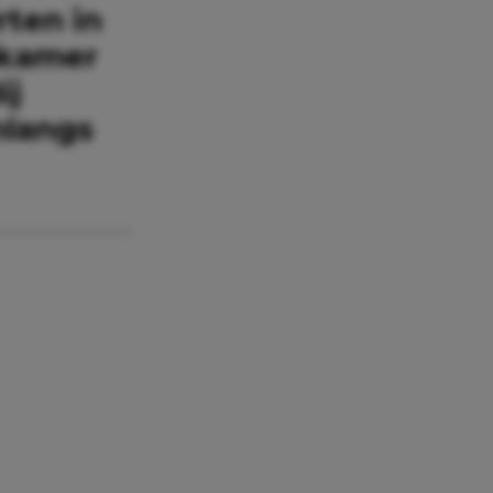
rten in
pkamer
ij
nlangs