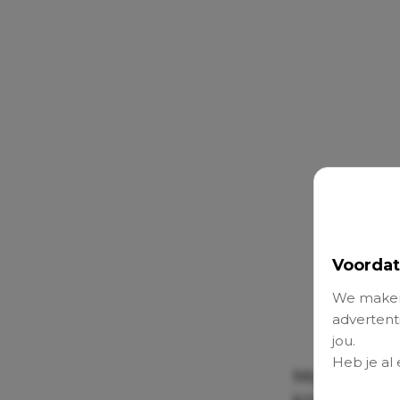
Voordat
We maken
advertenti
jou.
Heb je al
Monica: “He
kinderen zat