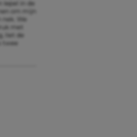
 lepel in de
armen om mijn
n nek. We
druk met
, liet de
s twee