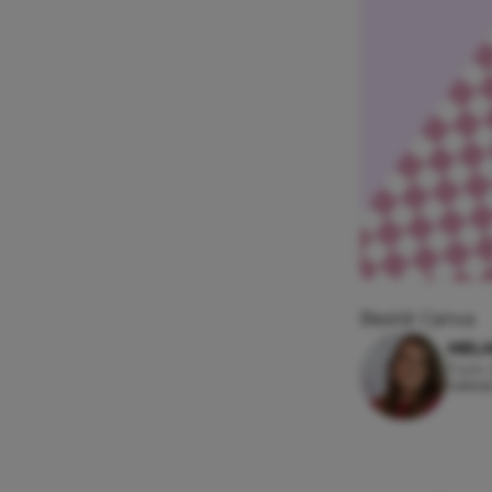
Beeld: Canva
MEL
7 juni,
Leesti