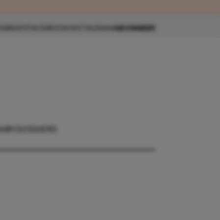
eau 🎁
SBRIEF
FACEBOOK
INSTAGRAM
ABONNEER
ABY
DOSSIERS