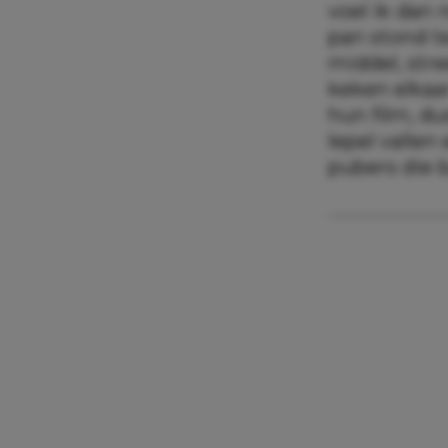
voel ik dan 
pan stond te
middel, str
keken elkaa
hun film, du
lepel vallen
pubers die 