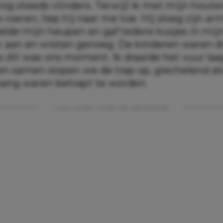
nog steeds vlinders. Terwijl ik met mijn houten
 roeren, liep hij naar me toe. Hij sloeg zijn 
eelde mijn heupen en gaf tedere kusjes in mij
r aan en wisten genoeg. De kinderen waren 
s dit was ons moment. Ik draaide het vuur laag
 en samen slopen we de trap op, giechelend al
bang waren betrapt te worden.
Lees verder onder de advertentie