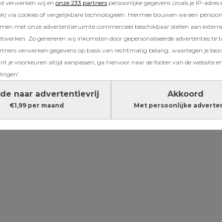
rd verwerken wij en
onze 233 partners
persoonlijke gegevens (zoals je IP-adres 
e maken. Veel knoflook, groente en een handje
) via cookies of vergelijkbare technologieën. Hiermee bouwen we een persoonli
bij. Toen wist ik alleen nog niet dat die peper
amen met onze advertentieruimte commercieel beschikbaar stellen aan extern
pelen die avond..
etwerken. Zo genereren wij inkomsten door gepersonaliseerde advertenties te 
ners verwerken gegevens op basis van rechtmatig belang, waartegen je be
t je voorkeuren altijd aanpassen; ga hiervoor naar de footer van de website en
Lees verder onder de advertentie
lingen'.
de naar advertentievrij
Akkoord
€1,99 per maand
Met persoonlijke adverte