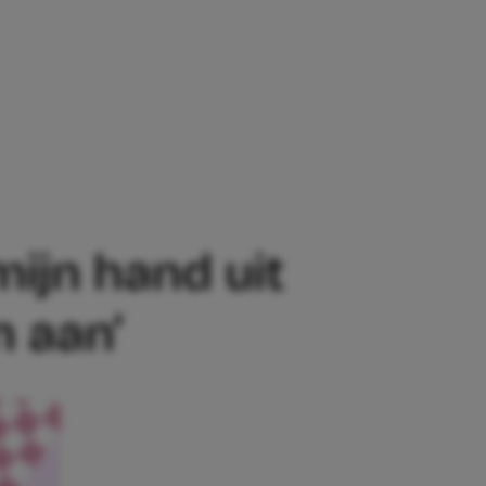
IJN HAND UIT ZIJN BOXER EN KEEK HEM
mijn hand uit
n aan’