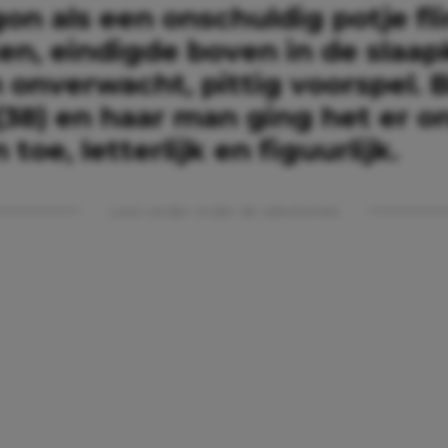
n als een onschuldig potje fli
en, eindigde boven in de slaa
onverwacht, pittig voorspel. B
(38) en haar man ging het er o
 toe, letterlijk en figuurlijk.
Lees verder onder de advertentie