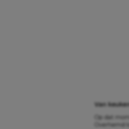
Van keuke
Op dat mome
Overhemd los