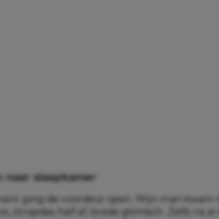
n naar slaapkamer
nt ging de voordeur open. Mijn man kwam t
, stropdas half af, brede glimlach. Zelfs na al 