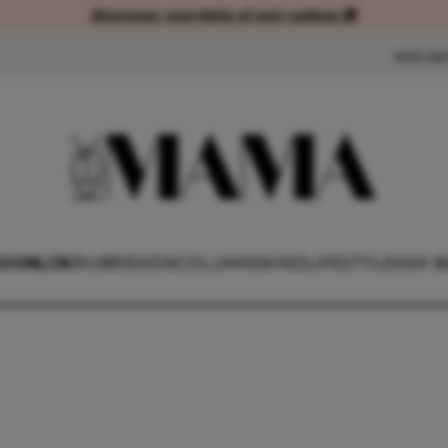
Abonneer voordelig of met cadeau 🎁
Abonneer voordelig of met cad
NIEUW
OONLIJK
RUBRIEKEN
COLUMNS
KIND
LIFESTYLE
KEK B