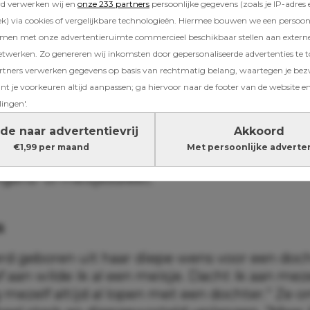
rd verwerken wij en
onze 233 partners
persoonlijke gegevens (zoals je IP-adres 
) via cookies of vergelijkbare technologieën. Hiermee bouwen we een persoonli
amen met onze advertentieruimte commercieel beschikbaar stellen aan extern
etwerken. Zo genereren wij inkomsten door gepersonaliseerde advertenties te 
ners verwerken gegevens op basis van rechtmatig belang, waartegen je be
t je voorkeuren altijd aanpassen; ga hiervoor naar de footer van de website en
Noorlander is voedingskundige, bioloog én sin
lingen'.
n
Gender Consult.
Ze helpt stellen met een dui
de naar advertentievrij
Akkoord
or het geslacht om die kans op het o zo gewe
€1,99 per maand
Met persoonlijke adverte
meisje te vergroten. Zo biedt ze haar cliënten
ngens- of meisjesdieet.
s
rd geboren uit haar diepe wens voor een doch
f aan wilde ik al een meisje. Dacht ik aan meze
mezelf altijd al lopen met een dochter.” Ze o