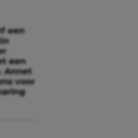
Of een
in
er
et een
s. Annet
ens voor
haring