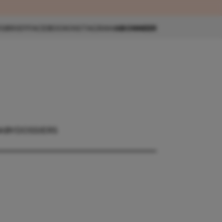
eau 🎁
SBRIEF
FACEBOOK
INSTAGRAM
ABONNEER
ABY
DOSSIERS