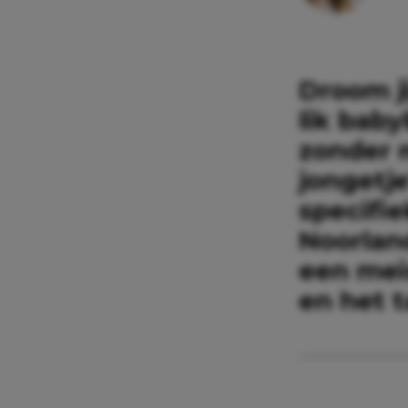
Droom j
lik bab
zonder 
jongetj
specifie
Noorlan
een meis
en het 