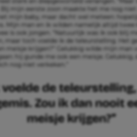
heel sterk en diepgeworteld verlangen. “Maar 
 Bij mijn eerste zoon maakte het me nog niet 
met mijn baby, maar dacht wel meteen: hopelijk
. Mijn man en ik wilden namelijk altijd twee 
 is ook jongen. “Natuurlijk was ik ook blij 
 maar toch voelde ik de teleurstelling. Het g
en meisje krijgen?” Gelukkig wilde mijn man 
aan: hij gunde me ook een meisje. Gelukkig, d
óch nog niet verkeken.”
k voelde de teleurstelling,
gemis. Zou ik dan nooit e
meisje krijgen?”