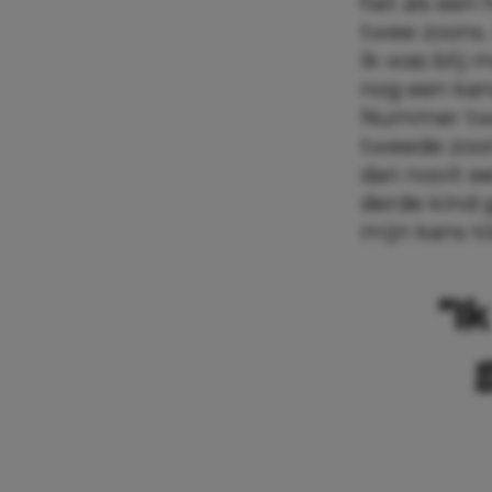
het als een 
twee zoons.
Ik was blij 
nog een kans
Nummer twee
tweede zoon,
dan nooit e
derde kind g
mijn kans t
“I