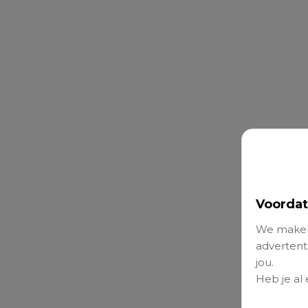
Voordat
We maken
advertenti
jou.
Heb je al