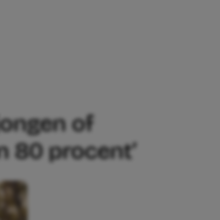
EN OF MEISJE: ‘DE SLAGINGSKANS IS 
jongen of
n 80 procent’