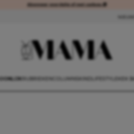
Abonneer voordelig of met cadeau 🎁
Abonneer voordelig of met cad
NIEUW
OONLIJK
RUBRIEKEN
COLUMNS
KIND
LIFESTYLE
KEK B