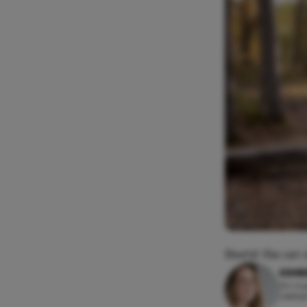
Beeld: Ria van
KIMB
30 maa
Leesti