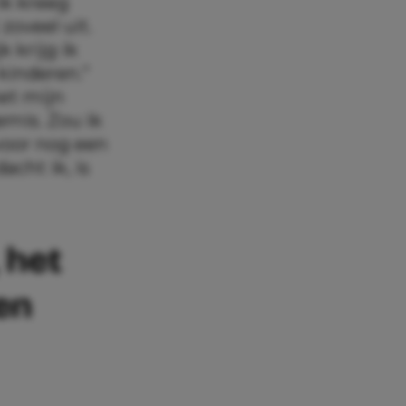
ik kreeg
zoveel uit.
 krijg ik
kinderen.”
met mijn
emis. Zou ik
voor nog een
acht ik, is
 het
en