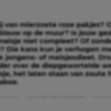
ij van mierzoete roze pakjes? 
yblauw op de muur? Is jouw gez
meisje niet compleet? Of zond
e? Die kans kun je verhogen m
k jongens- of meisjesdieet. Dr
der over de diepgewortelde w
je, het laten staan van zoute 
taboe.
Lees verder onder de advertentie