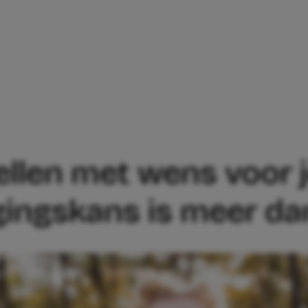
T HELPT STELLEN MET WENS VOOR JONG
ellen met wens voor 
agingskans is meer da