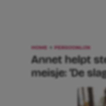
HOME
PERSOONLIJK
ANNE
Annet helpt st
meisje: ‘De sl