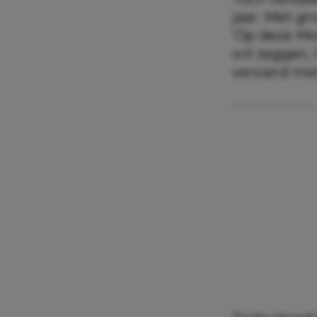
jaar. Met gr
‘Op deze Moe
wil zeggen, 
versierd me