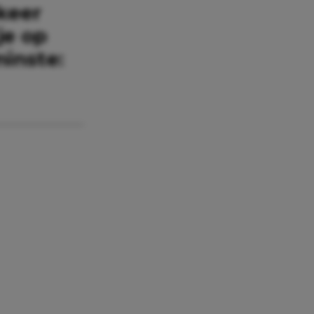
keer
je op
inste: