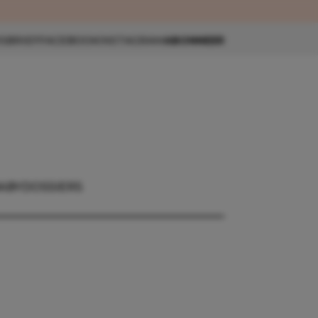
eau 🎁
SBRIEF
FACEBOOK
INSTAGRAM
ABONNEER
ABY
DOSSIERS