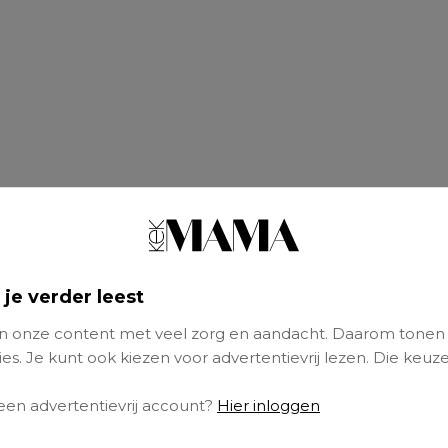
 je verder leest
 onze content met veel zorg en aandacht. Daarom tonen
es. Je kunt ook kiezen voor advertentievrij lezen. Die keuze
moeder van Saar (9) en Sem (8):
 een advertentievrij account?
Hier inloggen
e bink kan veel dingen goed:
zwemmen
, salto’