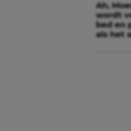
Ah, Moe
wordt v
bed en 
als het 