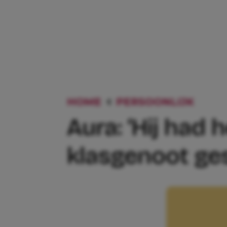
HOME
PERSOONLIJK
AURA
Aura: ‘Hij had
klasgenoot ges