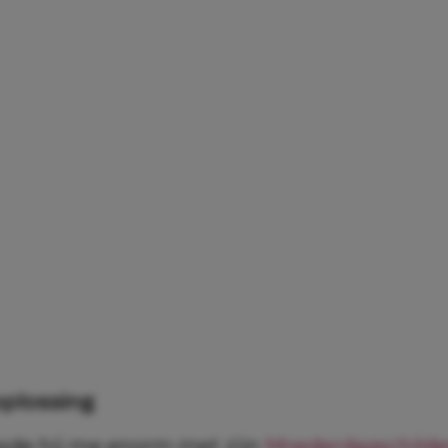
oplossing
sde hij me enorm met zijn
Moederdagschilder