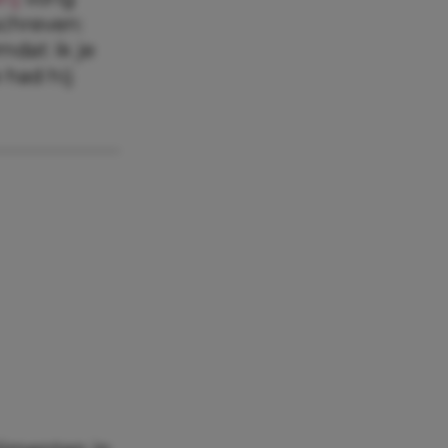
schreven:
mdat ik je
 had hij