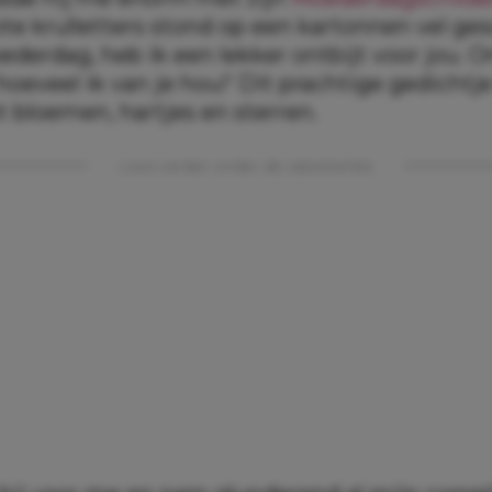
ote krulletters stond op een kartonnen vel ge
derdag, heb ik een lekker ontbijt voor jou. O
hoeveel ik van je hou!’ Dit prachtige gedichtje
t bloemen, hartjes en sterren.
Lees verder onder de advertentie