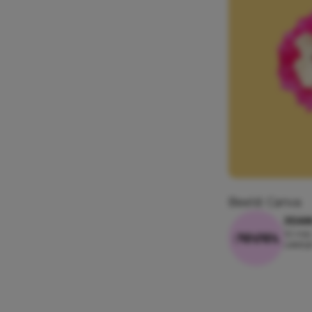
Beeld: Canva
JOA
10 mei
Leesti