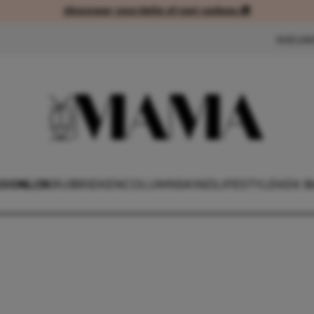
Abonneer voordelig of met cadeau 🎁
Abonneer voordelig of met cad
NIEUW
OONLIJK
RUBRIEKEN
COLUMNS
KIND
LIFESTYLE
KEK B