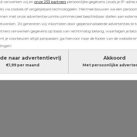
rd verwerken wij en
onze 233 partners
persoonlijke gegevens (zoals je IP-adres 
aken, mooi zingen, samen spelen en samen d
) via cookies of vergelijkbare technologieën. Hiermee bouwen we een persoonli
hij niet: creatief. Zijn tekeningen zijn het niv
amen met onze advertentieruimte commercieel beschikbaar stellen aan extern
oit ontstegen. Sem begint al te zuchten en s
etwerken. Zo genereren wij inkomsten door gepersonaliseerde advertenties te 
l iets moet tekenen, kleuren of knutselen. Hij
ners verwerken gegevens op basis van rechtmatig belang, waartegen je be
t je voorkeuren altijd aanpassen; ga hiervoor naar de footer van de website en
lingen'.
Lees verder onder de advertentie
de naar advertentievrij
Akkoord
€1,99 per maand
Met persoonlijke adverte