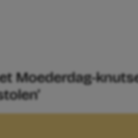
: ‘HIJ HAD HET MOEDERDAG-KNUTSEL
 het Moederdag-knuts
tolen’