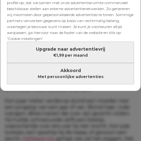
profiel op, dat we samen met onze advertentieruimte commercieel
beschikbaar stellen aan externe advertentienetwerken. Zo genereren
wij inkomsten door gepersonaliseerde advertenties te tonen. Sommige
partners verwerken gegevens op basis van rechtmatig belang,
waartegen je bezwaar kunt maken. Je kunt je voorkeuren altijd
aanpassen; ga hiervoor naar de footer van de website en klik op
'Cookie instellingen'.
Upgrade naar advertentievrij
€1,99 per maand
Akkoord
Met persoonlijke advertenties
Driftbui met dikke tranen
Een paar meter verderop stond een moeder met
een jongetje van een jaar of vier. Blond haar, rode
wangen, dikke tranen die over zijn gezicht rolden.
Hij huilde, schreeuwde zelfs een beetje,
waarschijnlijk over iets wat hij niet mocht. Een pak
koekjes, een speeltje bij de kassa, of gewoon een
slecht
middagdutje
gehad, wie zal het zeggen. Het