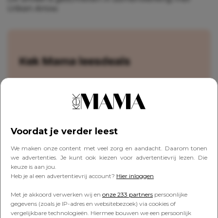
Urban Arrow.
Kek Mama leesdeals
Lees Kek Mama nu met korting of luxe
cadeau
Voordat je verder leest
Ga voor me-time
We maken onze content met veel zorg en aandacht. Daarom tonen
we advertenties. Je kunt ook kiezen voor advertentievrij lezen. Die
keuze is aan jou.
Heb je al een advertentievrij account?
Hier inloggen
Delen
Met je akkoord verwerken wij en
onze 233 partners
persoonlijke
gegevens (zoals je IP-adres en websitebezoek) via cookies of
vergelijkbare technologieën. Hiermee bouwen we een persoonlijk
Delen