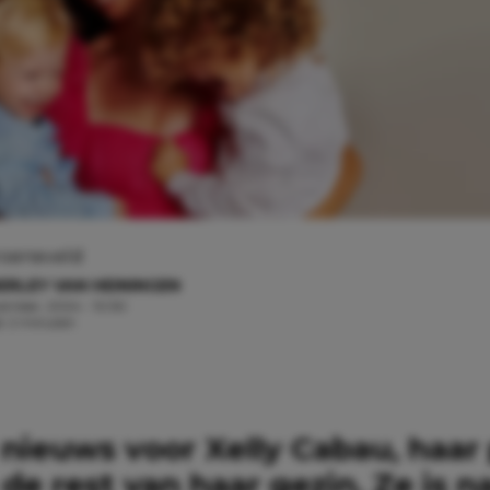
roeneveld
ERLEY VAN HEININGEN
ember, 2024 - 10:50
jd: 2 minuten
 nieuws voor Xelly Cabau, haar
de rest van haar gezin. Ze is n