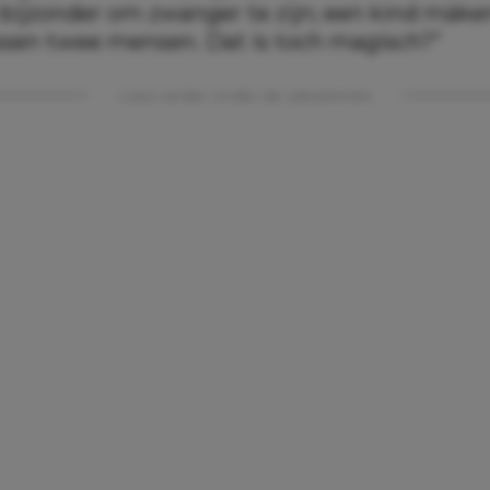
k bijzonder om zwanger te zijn; een kind máke
ussen twee mensen. Dat is toch magisch?”
Lees verder onder de advertentie