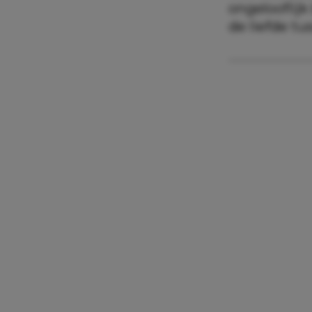
ongelooflij
de liefde t