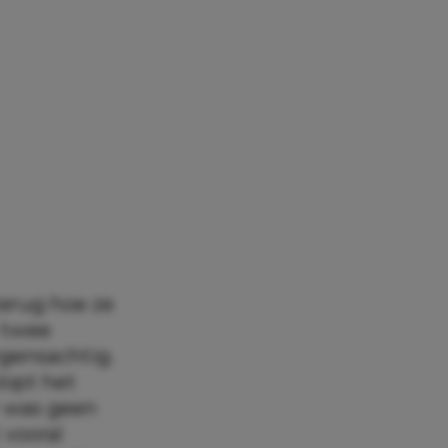
erug hoe ze
 twee
ngensachtig.
lopt het
r was geen
 vooral