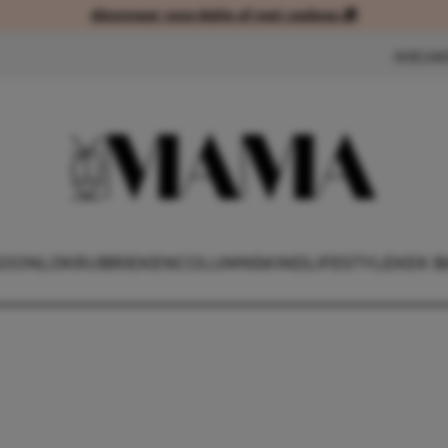
Abonneer voordelig of met cadeau 🎁
Abonneer voordelig of met cad
NIEUW
OONLIJK
RUBRIEKEN
COLUMNS
KIND
LIFESTYLE
KEK B