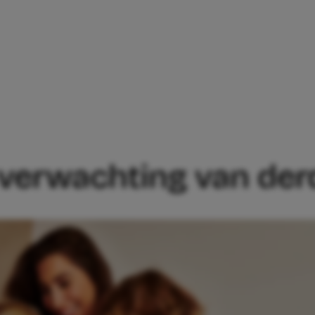
BAU IN VERWACHTING VAN DERDE KINDJ
 verwachting van der