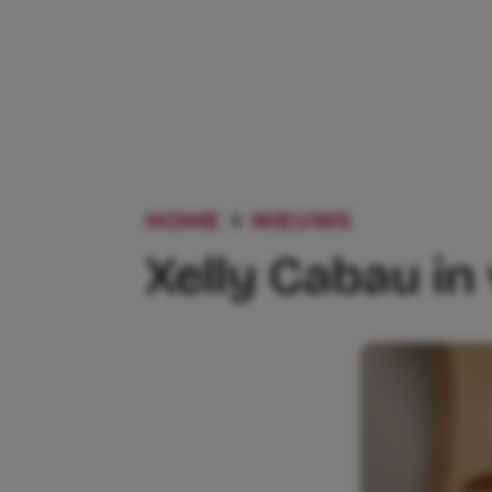
HOME
NIEUWS
XELLY CA
Xelly Cabau in