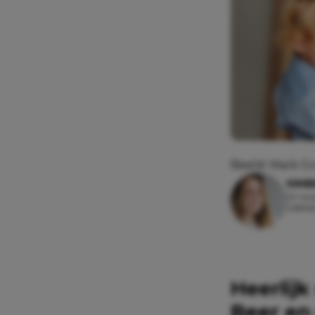
Beeld: Mark G
KIMB
22 nov
Leesti
Heerlijk
Beer en 