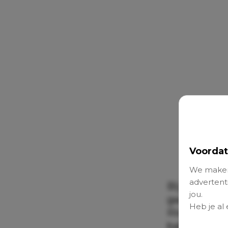
Voordat
We maken
advertenti
Bij de kiekje
jou.
gaande. Zo 
Heb je al
Rio (3) met 
babybuikje.