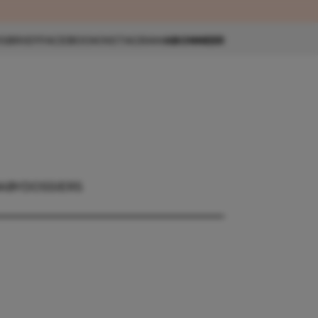
eau 🎁
SBRIEF
FACEBOOK
INSTAGRAM
ABONNEER
ABY
DOSSIERS