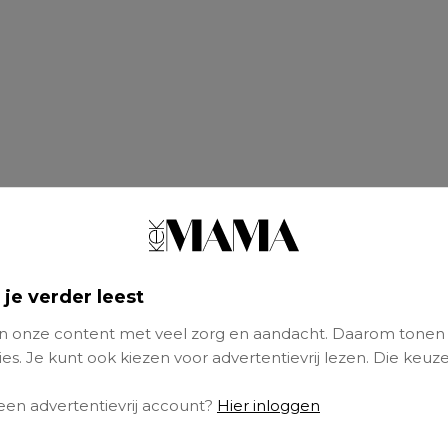
 je verder leest
 onze content met veel zorg en aandacht. Daarom tonen
es. Je kunt ook kiezen voor advertentievrij lezen. Die keuze
s schrijft ze:
‘Life Lately…’
En er is inderdaad 
zien we onder andere haar oudste kinderen Yo
 een advertentievrij account?
Hier inloggen
een gender reveal-ballon en Xelly met al een 