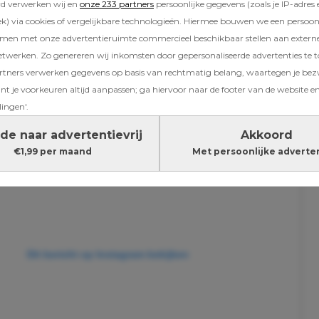
rd verwerken wij en
onze 233 partners
persoonlijke gegevens (zoals je IP-adres 
) via cookies of vergelijkbare technologieën. Hiermee bouwen we een persoonli
amen met onze advertentieruimte commercieel beschikbaar stellen aan extern
etwerken. Zo genereren wij inkomsten door gepersonaliseerde advertenties te 
ners verwerken gegevens op basis van rechtmatig belang, waartegen je be
t je voorkeuren altijd aanpassen; ga hiervoor naar de footer van de website en
lingen'.
de naar advertentievrij
Akkoord
€1,99 per maand
Met persoonlijke adverte
Dit bericht op Instagram bekijken