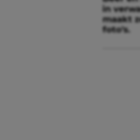
in verwa
maakt z
foto’s.