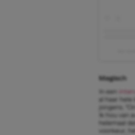
Een beri
Magisch
In een
inter
al haar hel
jongens. “O
Ik hou van 
helemaal da
voorkeur, he