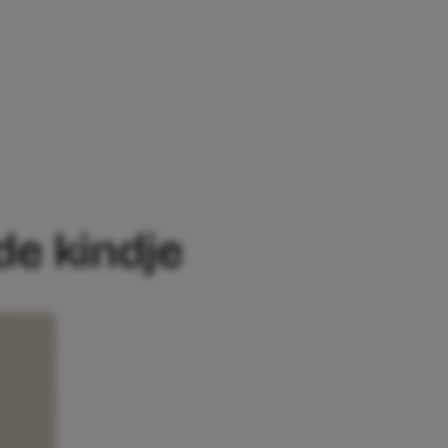
E
de kindje