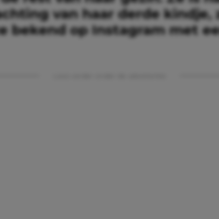
chting van haar derde kindje, 
e bekend op Instagram met ee
Lees verder onder de advertentie