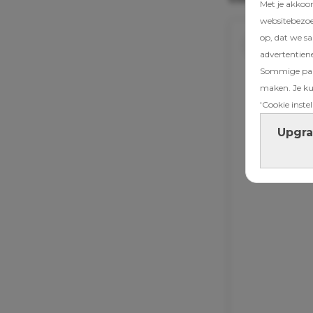
Met je akkoo
websitebezoek
op, dat we s
advertentien
Sommige part
maken. Je kun
'Cookie instel
Upgra