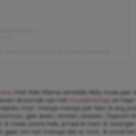
cht gedeeld door Xelly Cabau van Kasbergen (@xellycvk)
view
met Kek Mama vertelde Xelly twee jaar t
e leven droomde van het
moederschap
en haar
ndanks mijn ‘meisje-meisje-job’ ben ik erg jo
avontuur, gek doen, rennen, stoeien. Daarom k
t ik twee zoons heb, al had ik toen ik zwange
t gaat om het mensje dat er inzit. Ik vond het