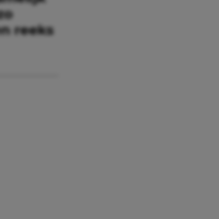
zo
n reeks