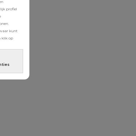
en
jk profiel
e
tonen.
zwaar kunt
 klik op
nties