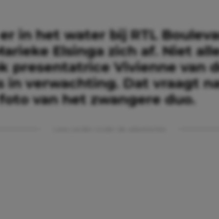
 er in het water bij RTL Bouleva
arieke Elsinga zich af. Niet alle
k presentatrice Vivienne van 
 in verwachting. Dat vraagt na
foto van het zwangere duo.
Lees verder onder de advertentie