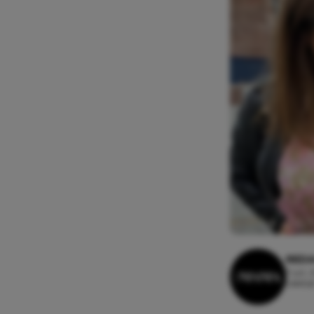
REDA
7 juli,
Leestij