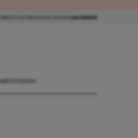
eau 🎁
SBRIEF
FACEBOOK
INSTAGRAM
ABONNEER
ABY
DOSSIERS