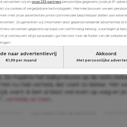
rd verwerken wij en
onze 233 partners
persoonlijke gegevens (zoals je IP-adres 
’s uit de reeks “Wat stoppen ze bij RTL Boulev
) via cookies of vergelijkbare technologieën. Hiermee bouwen we een persoonli
ijft Marieke bij beelden, waarop ze vol trots 
amen met onze advertentieruimte commercieel beschikbaar stellen aan extern
howen.
etwerken. Zo genereren wij inkomsten door gepersonaliseerde advertenties te 
ners verwerken gegevens op basis van rechtmatig belang, waartegen je be
t je voorkeuren altijd aanpassen; ga hiervoor naar de footer van de website en
anger
lingen'.
de naar advertentievrij
Akkoord
akte in mei bekend zwanger te zijn van haar
€1,99 per maand
Met persoonlijke adverte
n met Arne heeft ze al een zoon: Guus (3). Vo
 eerste kind. Zij verwacht samen
met haar vrie
e. Ze maakte het babynieuws op de radio beke
ik het nu heb verteld, dat voelt zo lekker. Het 
ijd, want ik ben al best wel even op weg en je
”,
vertelde ze toen
.
Lees verder onder de advertentie