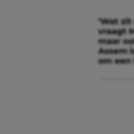
‘Wat zit
vraagt M
maar oo
Assem is
om een 