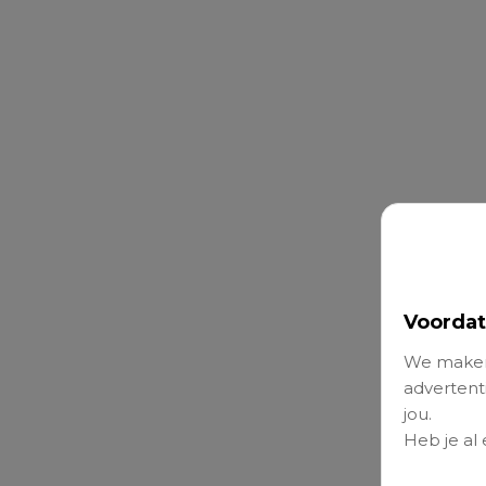
Voordat
We maken
advertenti
jou.
Heb je al