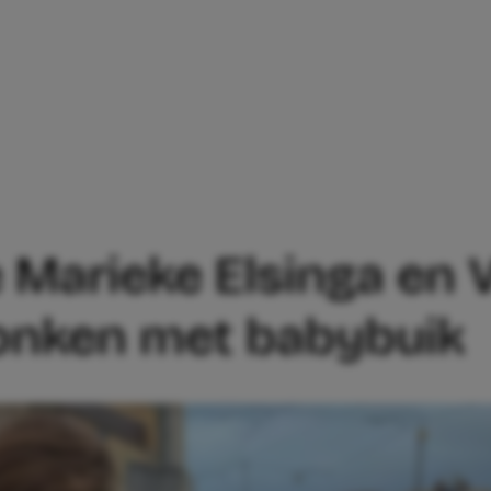
ANGERE MARIEKE ELSINGA EN VIVIENNE
 Marieke Elsinga en 
onken met babybuik