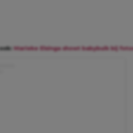
 ook:
Marieke Elsinga showt babybuik bij fot