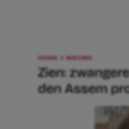
HOME
NIEUWS
ZIEN: ZW
Zien: zwangere
den Assem pr