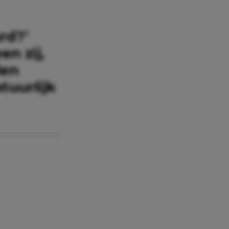
rd?’
en zij,
den
tuurlijk