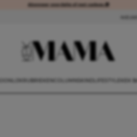
Abonneer voordelig of met cadeau 🎁
Abonneer voordelig of met cad
NIEUW
OONLIJK
RUBRIEKEN
COLUMNS
KIND
LIFESTYLE
KEK B