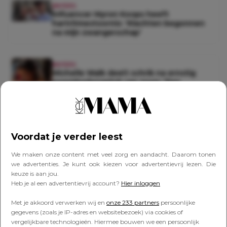
BN'ERS
Influencer Myron Koops heeft
hartritmestoornis: ‘Klachten begonnen
na mijn zwangerschap’
BN'ERS
Michelle Walk deelt schrik na ernstig
zwembadongeluk van zoon: ‘Een
godswonder dat hij ongedeerd is’
Voordat je verder leest
Ochtendspits met
We maken onze content met veel zorg en aandacht. Daarom tonen
kinderen? Met dit
we advertenties. Je kunt ook kiezen voor advertentievrij lezen. Die
keuze is aan jou.
vervoersmiddel wordt het
Heb je al een advertentievrij account?
Hier inloggen
een stuk leuker
Met je akkoord verwerken wij en
onze 233 partners
persoonlijke
gegevens (zoals je IP-adres en websitebezoek) via cookies of
vergelijkbare technologieën. Hiermee bouwen we een persoonlijk