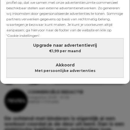
profiel op, dat we samen met onze advertentieruimte commercieel
beschikbaar stellen aan externe advertentienetwerken. Zo genereren
wij inkomsten door gepersonaliseerde advertenties te tonen. Sommige
partners verwerken gegevens op basis van rechtmatig belang,
waartegen je bezwaar kunt maken. Je kunt je voorkeuren altijd
aanpassen; ga hiervoor naar de footer van de website en klik op
'Cookie instellingen'.
Upgrade naar advertentievrij
€1,99 per maand
Akkoord
Met persoonlijke advertenties
COMMERCIËLE REDACTIE
6 augustus, 2026 - 10:06
Leestijd: 2 minuten
De ochtend met kinderen is eigenlijk al een
workout voordat je de deur uit bent. Dan is een
elektrische bakfiets geen overbodige luxe,