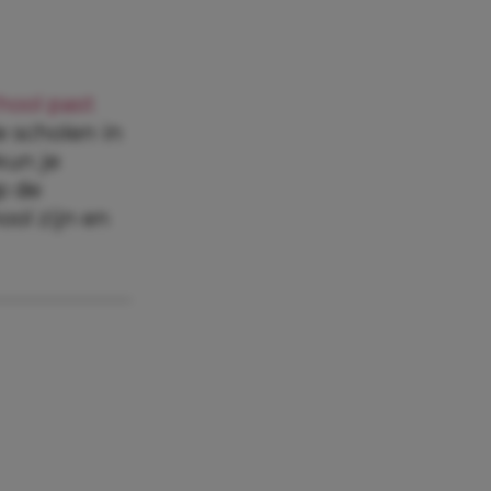
hool past
e scholen in
 kun je
p de
ool zijn en