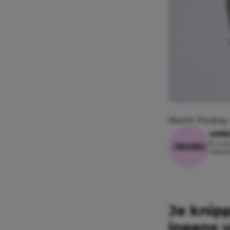
Beeld: Pixabay
ANN
8 maar
Leesti
Je knipp
ineens v