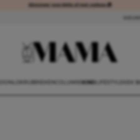
Abonneer voordelig of met cadeau 🎁
Abonneer voordelig of met cad
NIEUW
OONLIJK
RUBRIEKEN
COLUMNS
KIND
LIFESTYLE
KEK B