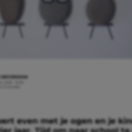
E BROEKMAN
t, 2019 - 13:35
jd: 3 minuten
ert even met je ogen en je kin
ier jaar. Tijd om naar school te