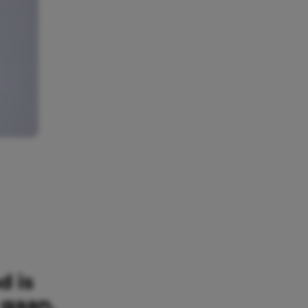
d is
 gaan.