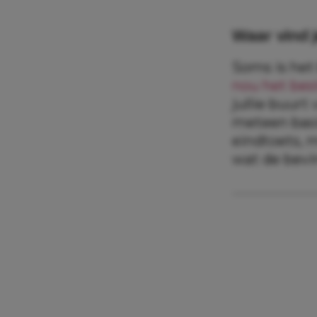
Waar vind 
Soms is het
nou het bes
jullie buurt
meteen basi
eindtoets, 
wat de bevi