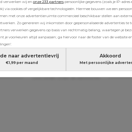
 tijd (bijvoorbeeld een jaar van te voren) in te
rd verwerken wij en
onze 233 partners
persoonlijke gegevens (zoals je IP-adres 
holen hebben namelijk een wachtlijst. Gem
) via cookies of vergelijkbare technologieën. Hiermee bouwen we een persoonli
amen met onze advertentieruimte commercieel beschikbaar stellen aan extern
 regels en afspraken over het kiezen van een
etwerken. Zo genereren wij inkomsten door gepersonaliseerde advertenties te 
d: kinderen krijgen voorrang bij plaatsing als e
ners verwerken gegevens op basis van rechtmatig belang, waartegen je be
 of zus op school zit, of je moet binnen een 
t je voorkeuren altijd aanpassen; ga hiervoor naar de footer van de website en
 de school wonen). Sommige gemeenten stur
lingen'.
n ouders, ook ter herinnering aan dat het tijd 
chrijven. Maar let op: niet iedere gemeente doe
de naar advertentievrij
Akkoord
 alert en op tijd.
€1,99 per maand
Met persoonlijke adverte
Lees verder onder de advertentie