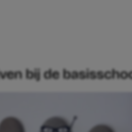
HRIJVEN BIJ DE BASISSCHOOL: ZO WERK
jven bij de basisscho