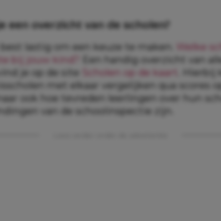
je een overzicht van de scholen?
 best lastig om een keuze te maken.
Welke sc
te bij jouw kind?
Een handig overzicht van all
 vind je op de site
Scholen op de kaart
. Hierbij
sscholen met elkaar vergelijken qua scores o
maar ook hoe tevreden leerlingen over hun sch
ndingen van de schoolinspectie zijn.
Lees verder onder de advertentie