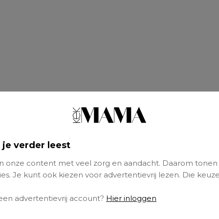
 je verder leest
 onze content met veel zorg en aandacht. Daarom tonen
 je je kind inschrijven?
es. Je kunt ook kiezen voor advertentievrij lezen. Die keuze
en vanaf vier jaar naar school, maar ze zijn h
 een advertentievrij account?
Hier inloggen
naf vijf jaar zijn ze wél leerplichtig. Het is ha