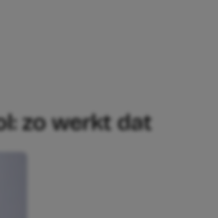
T DAT
ol: zo werkt dat