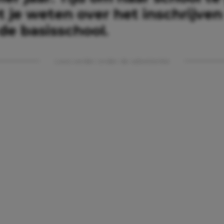
 je weten over het inschrijven
 de basisschool.
Lees verder onder de advertentie