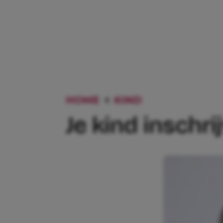
HOME
KIND
JE KIND INSC
Je kind inschri