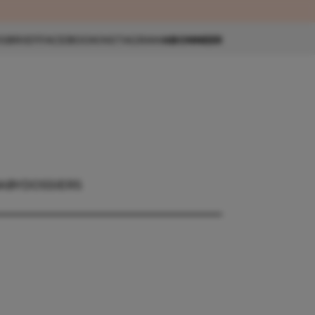
eau 🎁
SBRIEF
FACEBOOK
INSTAGRAM
ABONNEER
ABY
DOSSIERS