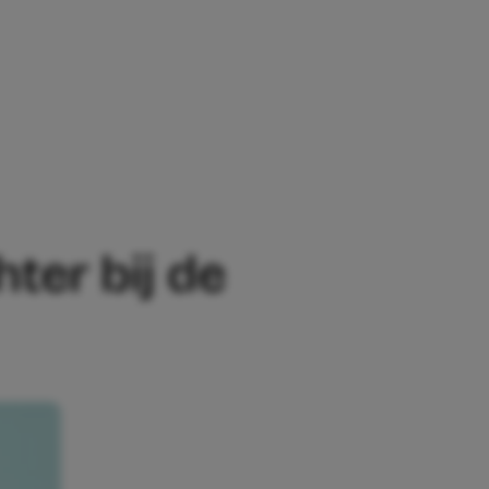
 DOCHTER BIJ DE TANDARTS IS: ‘IK SCH
hter bij de