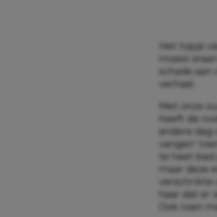
Het topje v
moest eraan
schade aan 
verhaal.
Met onze oud
heeft de nod
andere dag 
vangen’ toe
te heet bad 
maar deze e
verschrikte
haar dat er 
Ook toen met