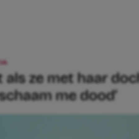
IA
PATRICIA SCHRIKT ALS ZE MET HAAR
t als ze met haar doc
Ik schaam me dood’