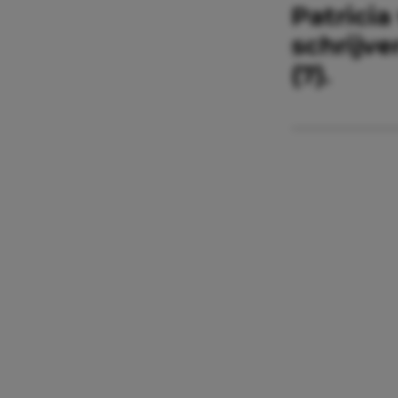
Patricia
schrijv
(7).