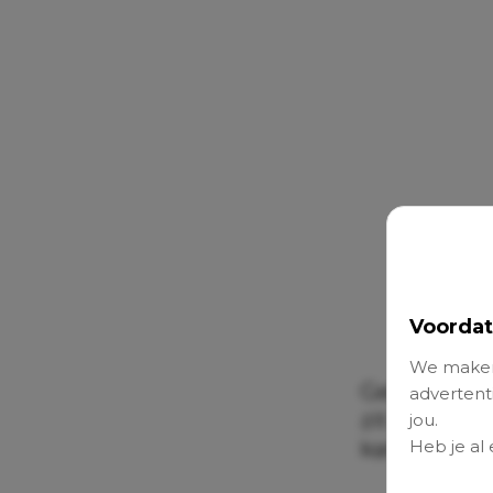
Voordat
We maken
Gekscherend 
advertenti
zit met iede
jou.
Heb je al
kan de best