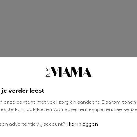
 je verder leest
 onze content met veel zorg en aandacht. Daarom tonen
en heel stoer zeg ik vaak tegen collega-ouder
es. Je kunt ook kiezen voor advertentievrij lezen. Die keuze
r kind minimaal één keer bij de eerste hulp!’. 
 een advertentievrij account?
Hier inloggen
e ouder overkomen als het een keertje fout ga