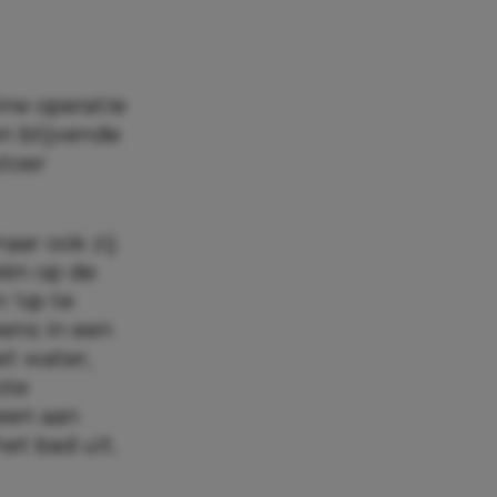
ine operatie
n blijvende
stoer
aar ook zij
één op de
 ‘op te
eens in een
et water,
ote
teen aan
het bad uit.