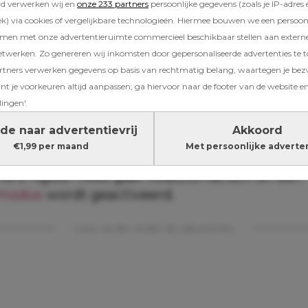
rd verwerken wij en
onze 233 partners
persoonlijke gegevens (zoals je IP-adres 
aal
) via cookies of vergelijkbare technologieën. Hiermee bouwen we een persoonli
amen met onze advertentieruimte commercieel beschikbaar stellen aan extern
wij een paar jaar geleden op een zaterdagoch
etwerken. Zo genereren wij inkomsten door gepersonaliseerde advertenties te 
uis. Er was een grote spiegel op de hand van 
ners verwerken gegevens op basis van rechtmatig belang, waartegen je be
allen. Mijn man en ik stonden beiden in de 
t je voorkeuren altijd aanpassen; ga hiervoor naar de footer van de website en
 enorme klap uit haar kamertje hoorden kom
lingen'.
ar seconden doodse stilte voor we gehuil hoo
de naar advertentievrij
Akkoord
es het moment dat je als ouder weet ‘dit is nie
€1,99 per maand
Met persoonlijke adverte
aat je letterlijk alles uit je handen vallen en ve
hero
-figuur. Alles gaat volautomatisch en een
smodus
wordt geactiveerd.
Lees verder onder de advertentie