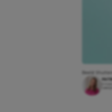
Beeld: Shutter
PATR
5 maar
Leesti