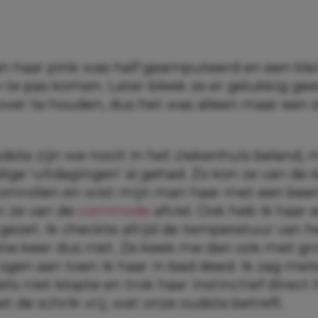
an haar pink was half geamputeerd en een kle
 te pas komen. Later bleek ze er gelukkig gee
over te houden, dus het was alleen maar een 
ste zijn we nooit in het ziekenhuis beland, m
ige ‘uitdagingen’ al gehad. Zo kon ze van de 
omrollen en wist mijn man haar met een been
n ze van de
commode
afviel. Ook heb ik haar 
gezet. Ik checkte altijd de temperatuur van h
ne keer dus niet. Ze keek me dan ook met gr
 ogen aan toen ik haar in bad deed. Ik zag me
iets niet klopte en trok haar instinctief direct 
 de schrik vrij, wat onze oudste betreft.