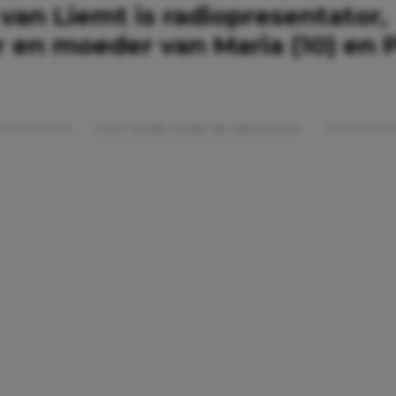
 van Liemt is radiopresentator,
er en moeder van Maria (10) en
Lees verder onder de advertentie