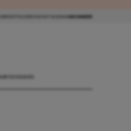
eau 🎁
SBRIEF
FACEBOOK
INSTAGRAM
ABONNEER
ABY
DOSSIERS