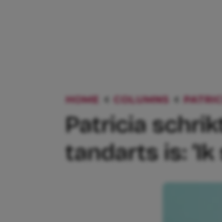
HOME
COLUMNS
PATRIC
Patricia schrik
tandarts is: ‘