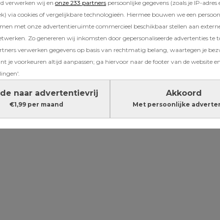
a
, en oma zorgt ook goed voor ons. Wanneer D
rd verwerken wij en
onze 233 partners
persoonlijke gegevens (zoals je IP-adres 
 komen, staat het eten gekookt klaar, en is d
) via cookies of vergelijkbare technologieën. Hiermee bouwen we een persoonli
amen met onze advertentieruimte commercieel beschikbaar stellen aan extern
Wat je noemt een oma én moeder uit duizend
etwerken. Zo genereren wij inkomsten door gepersonaliseerde advertenties te 
ners verwerken gegevens op basis van rechtmatig belang, waartegen je be
Lees verder onder de advertentie
t je voorkeuren altijd aanpassen; ga hiervoor naar de footer van de website en
lingen'.
de naar advertentievrij
Akkoord
€1,99 per maand
Met persoonlijke adverte