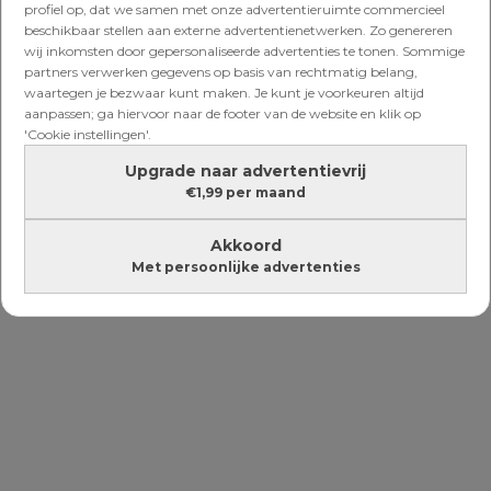
profiel op, dat we samen met onze advertentieruimte commercieel
beschikbaar stellen aan externe advertentienetwerken. Zo genereren
wij inkomsten door gepersonaliseerde advertenties te tonen. Sommige
partners verwerken gegevens op basis van rechtmatig belang,
waartegen je bezwaar kunt maken. Je kunt je voorkeuren altijd
aanpassen; ga hiervoor naar de footer van de website en klik op
'Cookie instellingen'.
Upgrade naar advertentievrij
€1,99 per maand
Akkoord
Met persoonlijke advertenties