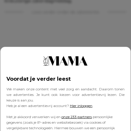
kneuterige zaterdagmiddag.
Lees verder onder de advertentie
Voordat je verder leest
We maken onze content met veel zorg en aandacht. Daarom tonen
we advertenties. Je kunt ook kiezen voor advertentievrij lezen. Die
keuze is aan jou.
Heb je al een advertentievrij account?
Hier inloggen
Met je akkoord verwerken wij en
onze 233 partners
persoonlijke
gegevens (zoals je IP-adres en websitebezoek) via cookies of
vergelijkbare technologieën. Hiermee bouwen we een persoonlijk