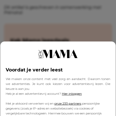
Dit artikel is geschreven in samenwerking met
Prénatal.
Kek Mama leesdeals
Lees Kek Mama nu met korting of luxe
cadeau
Voordat je verder leest
We maken onze content met veel zorg en aandacht. Daarom tonen
we advertenties. Je kunt ook kiezen voor advertentievrij lezen. Die
Ga voor me-time
keuze is aan jou.
Heb je al een advertentievrij account?
Hier inloggen
Met je akkoord verwerken wij en
onze 233 partners
persoonlijke
Delen
gegevens (zoals je IP-adres en websitebezoek) via cookies of
vergelijkbare technologieën. Hiermee bouwen we een persoonlijk