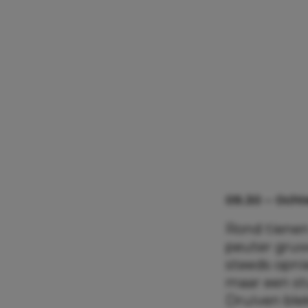
09.30 – Ocht
Rond tienen
peuter gruw
steeds opni
maar een stu
Druiven blek