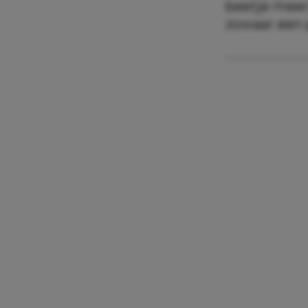
beetje meer
zowaar een 