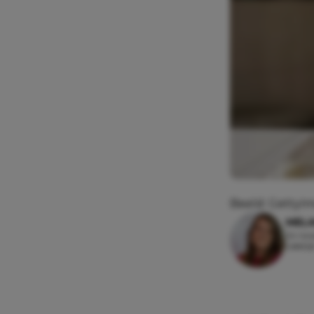
Beeld: GettyI
MEL
24 nov
Leesti