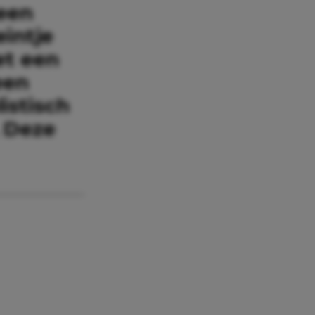
 een
eintje
et een
een
istisch
. Deze