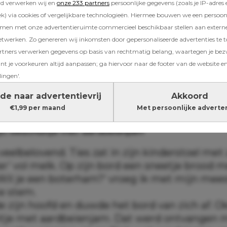
rd verwerken wij en
onze 233 partners
persoonlijke gegevens (zoals je IP-adres 
) via cookies of vergelijkbare technologieën. Hiermee bouwen we een persoonli
oeder van Ties en deelt met ons het dagm
amen met onze advertentieruimte commercieel beschikbaar stellen aan extern
ge peuter.
etwerken. Zo genereren wij inkomsten door gepersonaliseerde advertenties te 
ners verwerken gegevens op basis van rechtmatig belang, waartegen je be
en zeggen dat het eten met peuter Ties een 
t je voorkeuren altijd aanpassen; ga hiervoor naar de footer van de website en
 Soms wint hij, soms wint Vajèn, maar meestal
lingen'.
t haar kant op. Vandaag neemt ze je mee in ha
wat ging er wél in en wat absoluut niet. Spoile
de naar advertentievrij
Akkoord
maar niet zonder slag of stoot.
€1,99 per maand
Met persoonlijke adverte
jt: beschuitje met aardbeienjam
eelbelovend. Ties zat in zijn kinderstoel met 
r’ vol melk. Op zijn bord een sneetje brood 
‘Wil je een boterham?’ vroeg ik met mijn mee
e stem.
 zijn hoofd en duwde het bord van zich af. Ok
tje met aardbeienjam. Dat werd ontvangen 