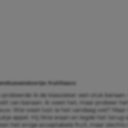
endtussendoortje: fruitfiasco
 probeerde ik de klassieker: een stuk banaan.
elt van banaan. Ik weet het, maar probeer he
euw. Wie weet lust-ie het vandaag wel? Maar
kje appel. Hij likte eraan en legde het terug 
en het enige acceptabele fruit, maar slechts 