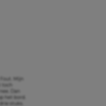
 Fout. Mijn
t toch
 nee. Dan
op het bord.
drie stuks.