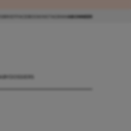
eau 🎁
SBRIEF
FACEBOOK
INSTAGRAM
ABONNEER
ABY
DOSSIERS