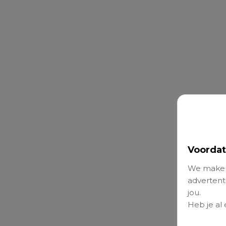
Voordat
We maken
advertenti
jou.
Heb je al