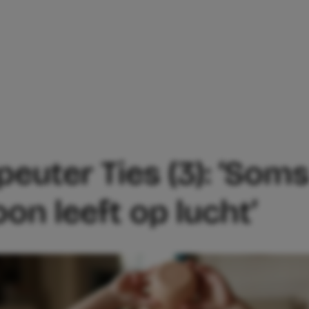
MENU VAN PEUTER TIES (3): ‘SOMS VRAA
uter Ties (3): ‘Soms 
oon leeft op lucht’