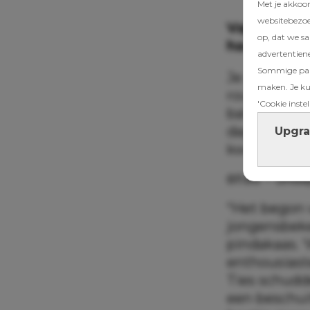
Met je akkoo
websitebezoek
Vajèn is m
op, dat we s
haar 3-jari
advertentien
Sommige part
Je zou kunn
maken. Je kun
roulette is.
'Cookie instel
bal net nie
dagverslag: 
Upgra
kwam goed, 
07.00 – Ontbi
“Het begon v
jongensbeke
pindakaas. 
enthousiast
Ties schudde
een beschui