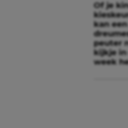
Of je ki
kieskeur
kan een
dreumes
peuter n
kijkje 
week he