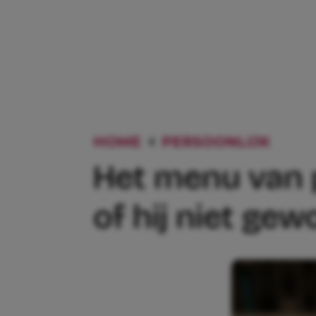
HOME
PERSOONLIJK
HET 
Het menu van pe
of hij niet gew