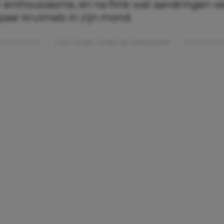
 enthousiasme, en na flink wat aandringen v
paar kruimels in zijn mond.
Lees verder onder de advertentie