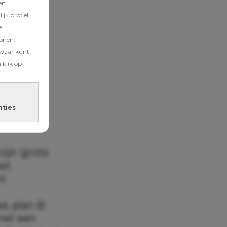
en
jk profiel
enu van
e
tonen.
zwaar kunt
soort
 klik op
 draait de
ar
r: het
nties
zijn ‘grote
met
st
é, plan B:
met een