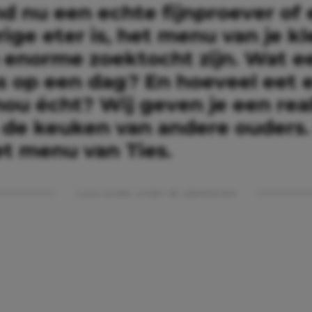
nd nu een echte fijnproever of
ige eter is, het menu van je kl
 enorme zoektocht zijn. Wat e
 op een dag? En hoeveel eet 
ou écht? Wij geven je een real
in de keuken van andere ouders
t menu van Ties.
Lees verder onder de advertentie