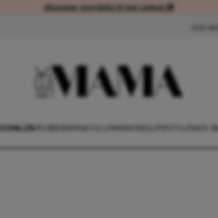
Abonneer voordelig of met cadeau 🎁
Abonneer voordelig of met cad
NIEUW
OONLIJK
RUBRIEKEN
COLUMNS
KIND
LIFESTYLE
KEK B