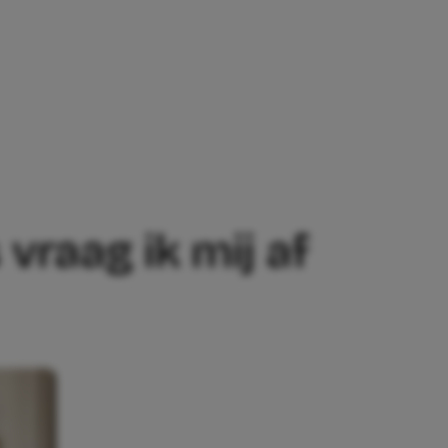
G IK MIJ AF OF HIJ NIET GEWOON LEEFT
vraag ik mij af