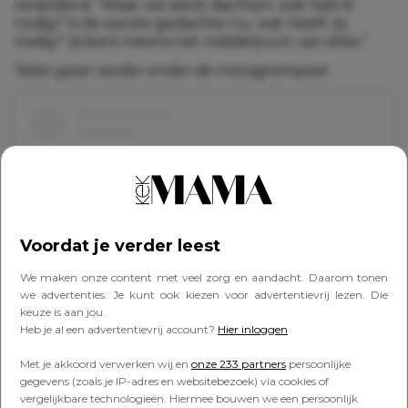
veranderd. “Waar we eerst dachten: wat heb ik
nodig? Is de eerste gedachte nu: wat heeft zij
nodig? Jij bent ineens het middelpunt van alles.”
Tekst gaat verder onder de Instagrampost
Voordat je verder leest
We maken onze content met veel zorg en aandacht. Daarom tonen
we advertenties. Je kunt ook kiezen voor advertentievrij lezen. Die
keuze is aan jou.
Heb je al een advertentievrij account?
Hier inloggen
Dit bericht op Instagram bekijken
Met je akkoord verwerken wij en
onze 233 partners
persoonlijke
gegevens (zoals je IP-adres en websitebezoek) via cookies of
vergelijkbare technologieën. Hiermee bouwen we een persoonlijk