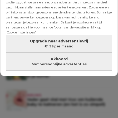
Delen
profiel op, dat we samen met onze advertentieruimte commercieel
beschikbaar stellen aan externe advertentienetwerken. Zo genereren
wij inkomsten door gepersonaliseerde advertenties te tonen. Sommige
Ook interessant voor jou
partners verwerken gegevens op basis van rechtmatig belang,
waartegen je bezwaar kunt maken. Je kunt je voorkeuren altijd
aanpassen; ga hiervoor naar de footer van de website en klik op
FAVORITES
'Cookie instellingen'.
Barbecueën zonder gedoe? Deze
alleskunner wil je deze zomer écht
Upgrade naar advertentievrij
hebben
€1,99 per maand
Akkoord
FASHION
Met persoonlijke advertenties
Matchende zwemkleding met je mini?
Deze collectie maakt mag niet ontbreken
in je koffer
NIEUWS
Vader gaat viral met truc om huilende
baby te kalmeren (en het is zo simpel!)