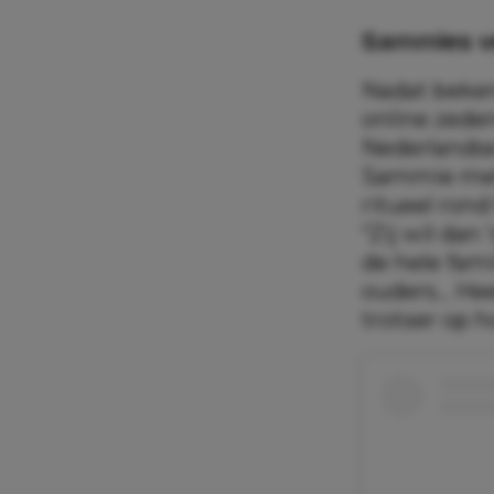
Sammies v
Nadat beken
online zede
Nederlandse 
Sammie met d
ritueel rond
“Zij wil dan
de hele fami
ouders… Hee
trotser op h