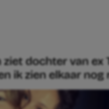
JONGH ZIET DOCHTER VAN EX THIJS ALS 
ziet dochter van ex T
en ik zien elkaar nog 