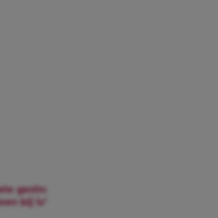
ele gezin:
en bij is’