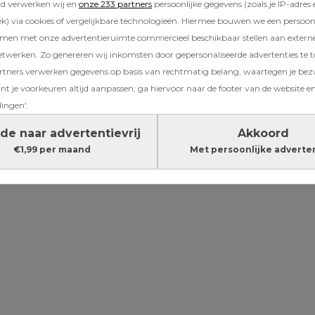
rd verwerken wij en
onze 233 partners
persoonlijke gegevens (zoals je IP-adres 
gen zoon Hugo (13). Zowel Sammie als Hugo zit
) via cookies of vergelijkbare technologieën. Hiermee bouwen we een persoonli
gone zegt daarover: “Het is heel interessant o
amen met onze advertentieruimte commercieel beschikbaar stellen aan extern
maal gebeurt in die levensfase. Ze vormen hun
etwerken. Zo genereren wij inkomsten door gepersonaliseerde advertenties te 
oen de dingen op hun manier. Ze zijn heel zel
ners verwerken gegevens op basis van rechtmatig belang, waartegen je be
atuurlijk ook hun typische puberkwalen.”
t je voorkeuren altijd aanpassen; ga hiervoor naar de footer van de website en
lingen'.
Lees verder onder de advertentie
de naar advertentievrij
Akkoord
€1,99 per maand
Met persoonlijke adverte