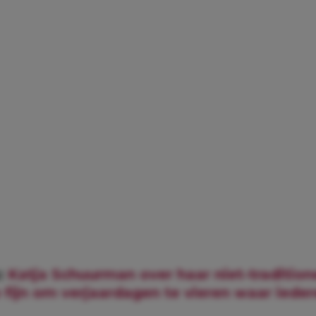
:
Katja Schuurman over haar niet-tradition
o fijn om verjaardagen te vieren waar iedere