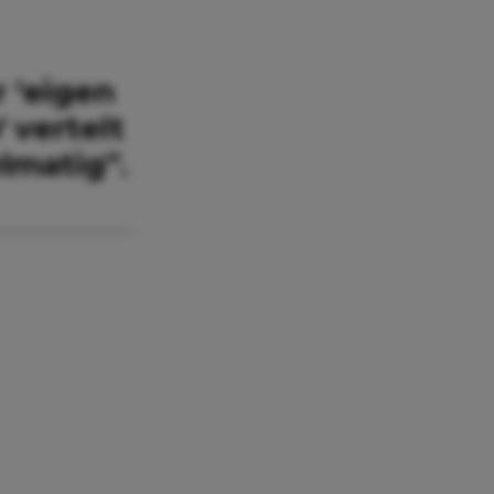
 ‘eigen
W
vertelt
lmatig”.