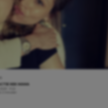
m
CTIE KEK MAMA
 2023 - 11:22
jd: 2 minuten