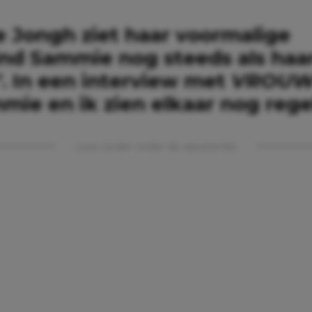
e Jongh ziet haar voormalige
nd Sammie nog steeds als haar
’. In een interview met
VROU
mie en ik zien elkaar nog rege
Lees verder onder de advertentie