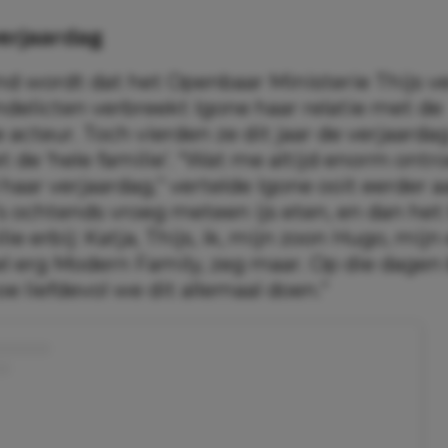
erjaardag
d wordt dat het Openbaar Ministerie Thijs ve
ndelicten verbreekt Igone haar relatie met de
acteur. Toch vierden ze dit jaar de verjaarda
e ‘hele familie’. “Wat me altijd enorm ontroe
 haar verjaardag,” vertelde Igone ooit eerder 
 ’s ochtends vroeg meteen ijs eten, en dan het
lie erbij: Katja, Thijs, ik, mijn zoon Hugo, mijn
l erg Modern Family, zeg maar. Op die dagen
oe liefdevol we dit allemaal doen.”