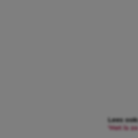
Lees ook
‘Het is z