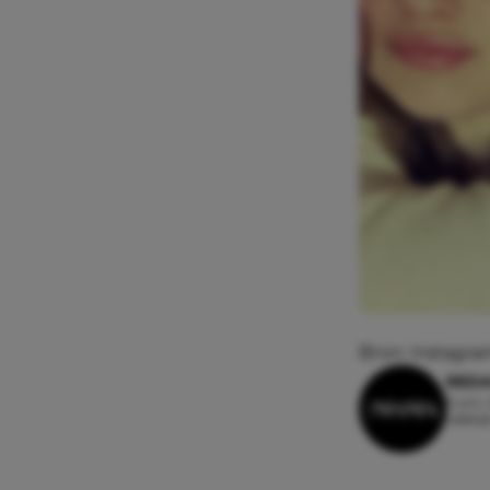
Bron: Instagra
REDA
9 juni,
Leesti