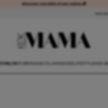
Abonneer voordelig of met cadeau 🎁
Abonneer voordelig of met cad
NIEUW
OONLIJK
RUBRIEKEN
COLUMNS
KIND
LIFESTYLE
KEK B