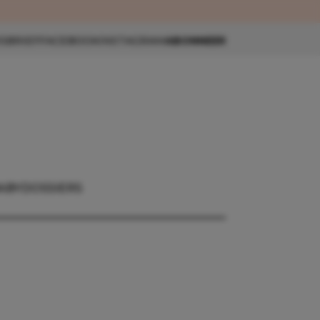
eau 🎁
SBRIEF
FACEBOOK
INSTAGRAM
ABONNEER
ABY
DOSSIERS