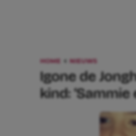
HOME
NIEUWS
IGONE DE 
Igone de Jongh 
kind: ‘Sammie 