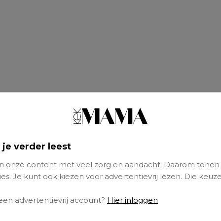
 je verder leest
 onze content met veel zorg en aandacht. Daarom tonen
es. Je kunt ook kiezen voor advertentievrij lezen. Die keuze
 een advertentievrij account?
Hier inloggen
 balletdanseres laat weten veel te leren van S
van haar ex Thijs Römer en zijn ex Katja Sch