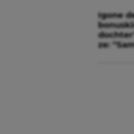
Igone d
bonuski
dochter
ze: “Sam