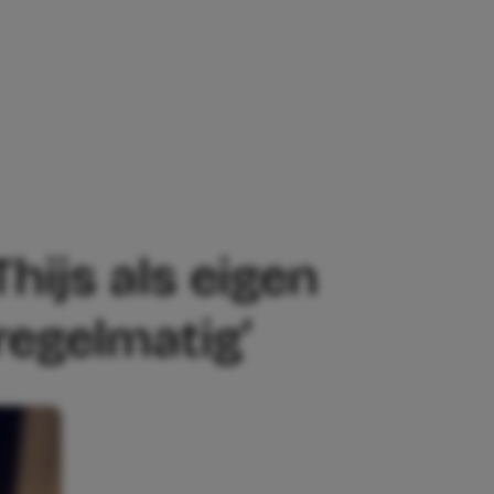
EIGEN KIND: ‘SAMMIE EN IK ZIEN ELKA
hijs als eigen
regelmatig’