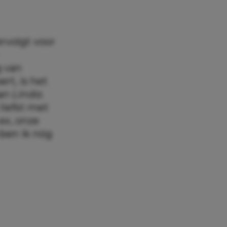
rvolgt voor
g van
rt, is het
aan
Linda
.
 liefst met
 ex, onze
 ben ik nóg