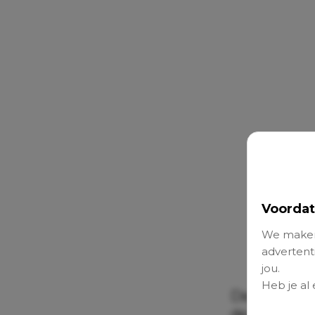
Voordat
We maken
advertenti
jou.
Heb je al
De 43-jarige
de dochter 