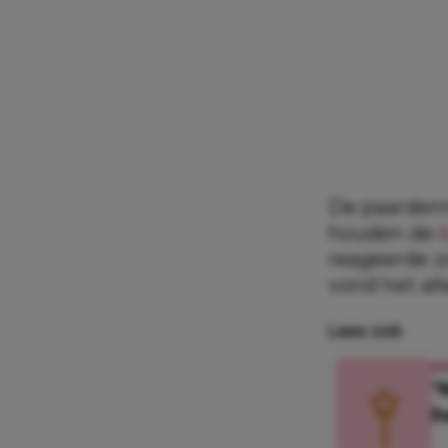
De paardenm
houden de
reageerde z
vond het all
Lees ook
K
‘
h