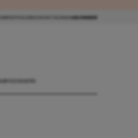
eau 🎁
SBRIEF
FACEBOOK
INSTAGRAM
ABONNEER
ABY
DOSSIERS