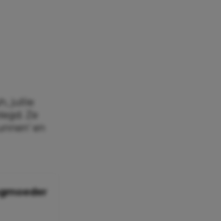
 jullie
legd. Ze
kunnen’ en
aagmoeder