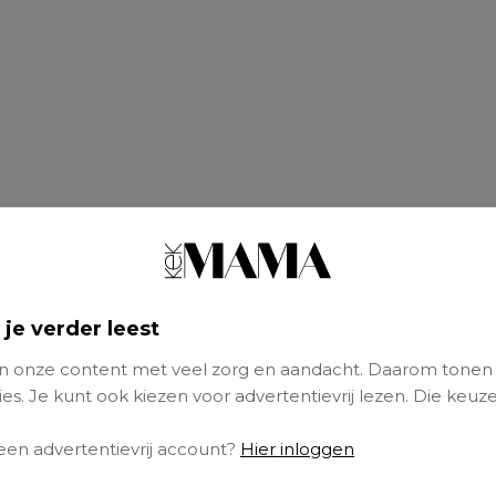
 je verder leest
 onze content met veel zorg en aandacht. Daarom tonen
es. Je kunt ook kiezen voor advertentievrij lezen. Die keuze
 een advertentievrij account?
Hier inloggen
, moeder van Evi (8) en Lexi (8), draagmoed