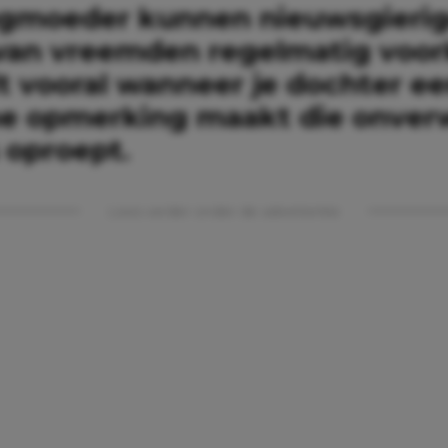
agmoeder kunnen nieuwsgieri
van vreemden regelmatig voo
dt vooral wanneer je dochter e
e opmerking maakt die onver
 oproept.
Lees verder onder de advertentie