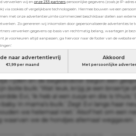
rd verwerken wij en
onze 233 partners
persoonlijke gegevens (zoals je IP-adres 
) via cookies of vergelijkbare technologieën. Hiermee bouwen we een persoonli
eleden was ik
hoogzwanger
van Tom. Dit was 
amen met onze advertentieruimte commercieel beschikbaar stellen aan extern
draagmoederzwangerschap; ik droeg de baby 
etwerken. Zo genereren wij inkomsten door gepersonaliseerde advertenties te 
Samen met de wensvaders huurden we nog ev
ners verwerken gegevens op basis van rechtmatig belang, waartegen je be
en vakantiepark.
t je voorkeuren altijd aanpassen; ga hiervoor naar de footer van de website en
lingen'.
de naar advertentievrij
Akkoord
ze houden we niet
€1,99 per maand
Met persoonlijke adverte
end namen Evi en ik een kijkje bij de
paarde
dje rijden en de begeleidster begon een gesp
n bolle buik: ‘Wat leuk, krijg je een broertje o
ordde Evi, ‘ik heb al een zusje en die is thuis.
 baby in mama’s buik.’ Zegt Evi langs haar neu
ouden we helemaal niet.’ Alsof het om een ne
g waarvan we de hondjes allemaal weggaven.
Lees verder onder de advertentie