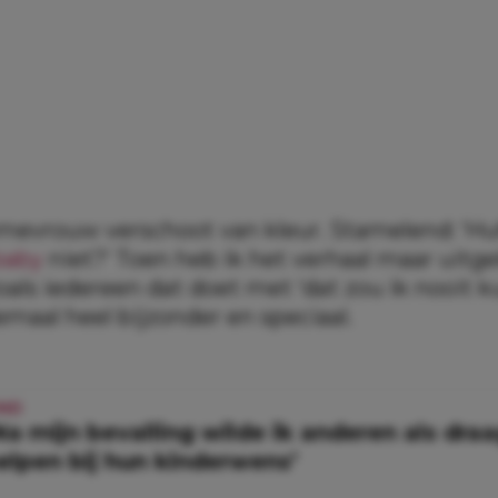
evrouw verschoot van kleur. Stamelend: ‘Huh,
baby
niet?’ Toen heb ik het verhaal maar uitge
oals iedereen dat doet met ‘dat zou ik nooit 
emaal heel bijzonder en speciaal.
IND
Na mijn bevalling wilde ik anderen als dr
elpen bij hun kinderwens’