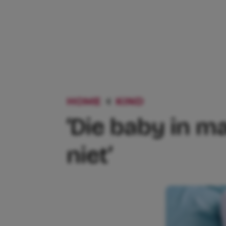
HOME
KIND
‘DIE BABY I
‘Die baby in 
niet’