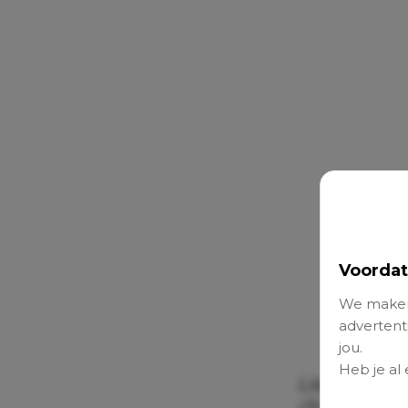
Voordat
We maken
advertenti
jou.
Heb je al
Lianne (33)
(3).