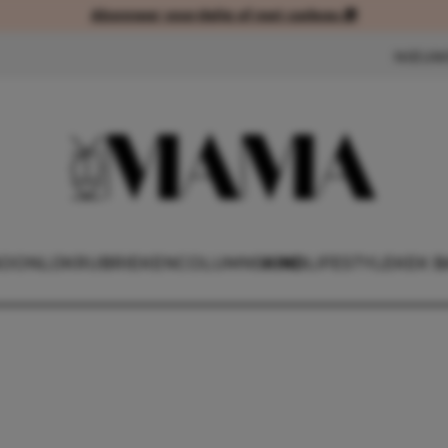
Abonneer voordelig of met cadeau 🎁
Abonneer voordelig of met cad
NIEUW
OONLIJK
RUBRIEKEN
COLUMNS
KIND
LIFESTYLE
KEK B