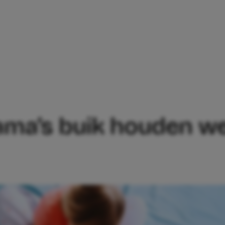
N MAMA’S BUIK HOUDEN WE HELEMAAL NI
mama’s buik houden w