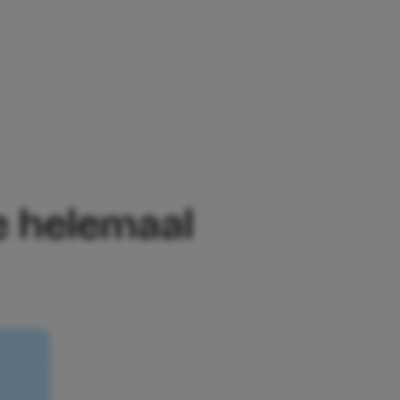
ET’
e helemaal