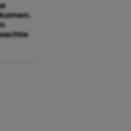
ge
rkomen.
en
wachte