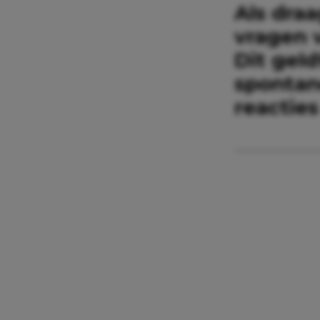
Als dra
vragen 
Dit gel
spontan
reacties