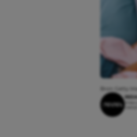
Bron: Getty I
REDA
15 febr
Leesti